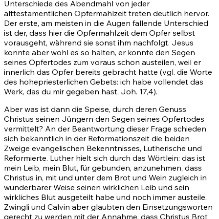
Unterschiede des Abendmahl von jeder
alttestamentlichen Opfermahlzeit treten deutlich hervor.
Der erste, am meisten in die Augen fallende Unterschied
ist der, dass hier die Opfermahlzeit dem Opfer selbst
vorausgeht, während sie sonst ihm nachfolgt. Jesus
konnte aber wohl es so halten, er konnte den Segen
seines Opfertodes zum voraus schon austeilen, weil er
innerlich das Opfer bereits gebracht hatte (vgl. die Worte
des hohepriesterlichen Gebets: ich habe vollendet das
Werk, das du mir gegeben hast,
Joh. 17,4)
.
Aber was ist dann die Speise, durch deren Genuss
Christus seinen Jüngern den Segen seines Opfertodes
vermittelt? An der Beantwortung dieser Frage schieden
sich bekanntlich in der Reformationszeit die beiden
Zweige evangelischen Bekenntnisses, Lutherische und
Reformierte. Luther hielt sich durch das Wörtlein: das ist
mein Leib, mein Blut, für gebunden, anzunehmen, dass
Christus in, mit und unter dem Brot und Wein zugleich in
wunderbarer Weise seinen wirklichen Leib und sein
wirkliches Blut ausgeteilt habe und noch immer austeile.
Zwingli und Calvin aber glaubten den Einsetzungsworten
gerecht zu werden mit der Annahme, dass Christus Brot