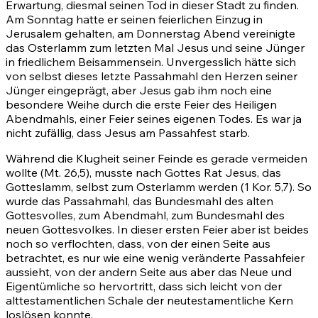
Erwartung, diesmal seinen Tod in dieser Stadt zu finden.
Am Sonntag hatte er seinen feierlichen Einzug in
Jerusalem gehalten, am Donnerstag Abend vereinigte
das Osterlamm zum letzten Mal Jesus und seine Jünger
in friedlichem Beisammensein. Unvergesslich hätte sich
von selbst dieses letzte Passahmahl den Herzen seiner
Jünger eingeprägt, aber Jesus gab ihm noch eine
besondere Weihe durch die erste Feier des Heiligen
Abendmahls, einer Feier seines eigenen Todes. Es war ja
nicht zufällig, dass Jesus am Passahfest starb.
Während die Klugheit seiner Feinde es gerade vermeiden
wollte
(Mt. 26,5)
, musste nach Gottes Rat Jesus, das
Gotteslamm, selbst zum Osterlamm werden
(1 Kor. 5,7)
. So
wurde das Passahmahl, das Bundesmahl des alten
Gottesvolles, zum Abendmahl, zum Bundesmahl des
neuen Gottesvolkes. In dieser ersten Feier aber ist beides
noch so verflochten, dass, von der einen Seite aus
betrachtet, es nur wie eine wenig veränderte Passahfeier
aussieht, von der andern Seite aus aber das Neue und
Eigentümliche so hervortritt, dass sich leicht von der
alttestamentlichen Schale der neutestamentliche Kern
loslösen konnte.