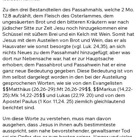
Zu den drei Bestandteilen des Passahmahls, welche
2 Mo.
12,8
aufzählt, dem Fleisch des Osterlammes, dem
ungesäuerten Brot und den bitteren Kräutern war nach
jüdischer Sitte zur Zeit Jesu noch hinzugekommen eine
Schüssel mit süßem Brei und ein Kelch mit Wein. Somit hat
Jesus mit dem Austeilen von Brot und Wein, das er als
Hausvater wie sonst besorgte (vgl. Luk. 24,35), an sich
nichts Neues zu dem Passahmahl hinzugefügt; aber was
dort nur Nebensache war, hat er zur Hauptsache
erhoben; dem Passahbrot und Passahwein hat er eine
ganz neue Bedeutung gegeben. Diese Bedeutung ist von
ihm selbst dargelegt worden in den bei der Austeilung
gesprochenen Worten, wie sie von den Evangelisten
$$
Matthäus (26,26-29)
::
Mt 26,26-29
$$, $$
Markus (14,22-
25)
::
Mk 14,22-25
$$ und Lukas
(22,19
.
20)
und von dem
Apostel Paulus
(1 Kor. 11,24
.
25)
ziemlich gleichlautend
berichtet sind.
Um diese Worte zu verstehen, muss man davon
ausgehen, dass Jesus in ihnen aufs bestimmteste
ausspricht, sein nahe bevorstehender, gewaltsamer Tod
sei ein Opfer, das er zum besten seiner Jünger und vieler