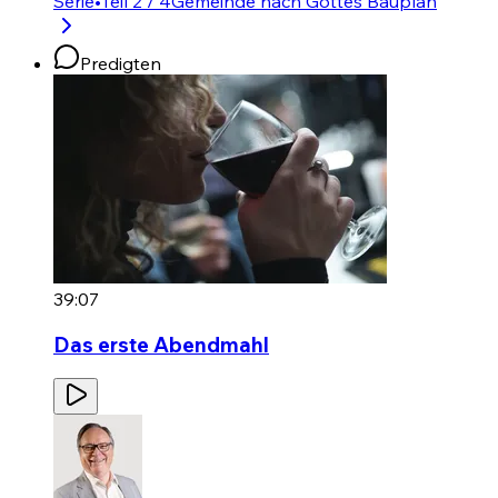
Serie
•
Teil 2 / 4
Gemeinde nach Gottes Bauplan
Predigten
39:07
Das erste Abendmahl