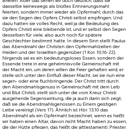
Briefen. Aber das sehen wir doch deutlich, dass sie
dasselbe keineswegs als bloßes Erinnerungsmahl
feierten, sondern immer wieder als Opfermahl, durch das
sie den Segen des Opfers Christi selbst empfingen. Und
dazu hatten sie volles Recht, weil ja die Bedeutung des
Opfers Christi eine bleibende ist, und er selbst den Segen
desselben für viele, also auch noch für spätere
Geschlechter bestimmt hatte. In diesem Sinn stellt Paulus
das Abendmahl der Christen den Opfermahlzeiten der
Heiden und der Israeliten gegenüber
(1 Kor. 10,16-22)
.
Nirgends sei es ein bedeutungsloses Essen, sondern der
Essende trete in eine geheimnisvolle Gemeinschaft mit
der Macht ein, um deren willen die Feier gehalten wird; er
stelle sich unter den Einfluß dieser Macht, sei sie nun eine
segen- oder eine fluchbringende. Der Christ tritt durch
den Abendmahlsgenuss in Gemeinschaft mit dem Leib
und Blut Christi, stellt sich unter die vom Kreuz Christi
ausgehende Segenswirkung, die ja auch darin sich zeigt,
daß sie die Abendmahlsgenossen zu Einem geistigen
Leibe vereinigt (Vers
17)
. Ähnlich ist Hbr. 13,10 das
Abendmahl als ein Opfermahl bezeichnet, wenn es heißt:
wir haben einen Altar, davon nicht Macht haben zu essen,
die der Hütte pflegen, das heißt die alttestamentl. Priester.