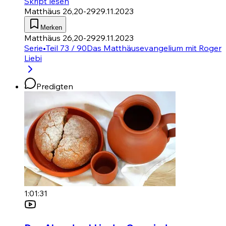
Skript lesen
Matthäus 26,20-29
29.11.2023
Merken
Matthäus 26,20-29
29.11.2023
Serie
•
Teil 73 / 90
Das Matthäusevangelium mit Roger
Liebi
Predigten
1:01:31