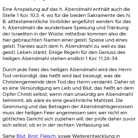
Eine Anspielung auf das h. Abendmahl enthält auch die
Stelle
1 Kor. 10,3
.
4
, wo für die beiden Sakramente des N.
B. alttestamentliche Vorbilder angeführt werden: für das
h. Abendmahl die wunderbare Speisung und Tränkung
der Israeliten in der Wüste; mittelbar kommen also die
hier gebrauchten Namen einer geistl. Speise und eines
geistl. Trankes auch dem h. Abendmahl zu, weil es das
geistl. Leben stärkt. Einige Regeln für den Genuss des
heiligen Abendmahl stehen endlich
1 Kor. 11,26-34
.
Durch jede Feier des heiligen Abendmahl wird des Herrn
Tod verkündigt, das heißt wird laut bezeugt, was die
Christengemeinde dem Tod des Herrn verdankt. Daher ist
es eine Versündigung am Leib und Blut, das heißt an dem
Opfer Christi selbst, wenn man unwürdig am Abendmahl
teilnimmt, als wäre es eine gewöhnliche Mahlzeit. Die
Gesinnung und das Betragen der Abendmahlsgenossen
muss der heiligen Feier angemessen sein; wer nicht ein
göttliches Gericht sich zuziehen will, der prüfe daher zuvor
sich selbst, ob er in der rechten Verfassung sei.
Siehe
Blut
,
Brot
,
Fleisch
, sowie Weiterentwicklung in