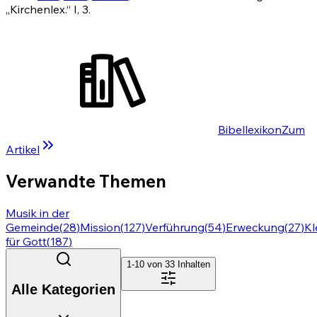
„Kirchenlex.“ I, 3.
Bibellexikon
Zum
Artikel
Verwandte Themen
Musik in der
Gemeinde
(
28
)
Mission
(
127
)
Verführung
(
54
)
Erweckung
(
27
)
Kl
für Gott
(
187
)
1-10 von
33
Inhalten
Alle Kategorien