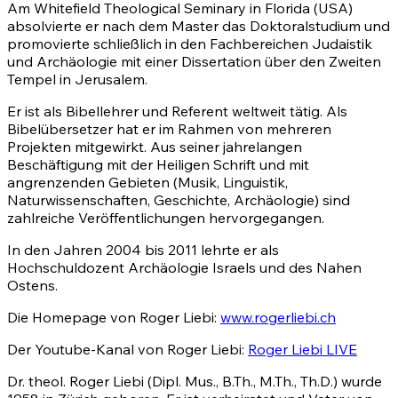
Am Whitefield Theological Seminary in Florida (USA)
absolvierte er nach dem Master das Doktoralstudium und
promovierte schließlich in den Fachbereichen Judaistik
und Archäologie mit einer Dissertation über den Zweiten
Tempel in Jerusalem.
Er ist als Bibellehrer und Referent weltweit tätig. Als
Bibelübersetzer hat er im Rahmen von mehreren
Projekten mitgewirkt. Aus seiner jahrelangen
Beschäftigung mit der Heiligen Schrift und mit
angrenzenden Gebieten (Musik, Linguistik,
Naturwissenschaften, Geschichte, Archäologie) sind
zahlreiche Veröffentlichungen hervorgegangen.
In den Jahren 2004 bis 2011 lehrte er als
Hochschuldozent Archäologie Israels und des Nahen
Ostens.
Die Homepage von Roger Liebi:
www.rogerliebi.ch
Der Youtube-Kanal von Roger Liebi:
Roger Liebi LIVE
Dr. theol. Roger Liebi (Dipl. Mus., B.Th., M.Th., Th.D.) wurde