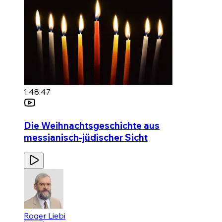
1:48:47
Die Weihnachtsgeschichte aus
messianisch-jüdischer Sicht
Roger Liebi