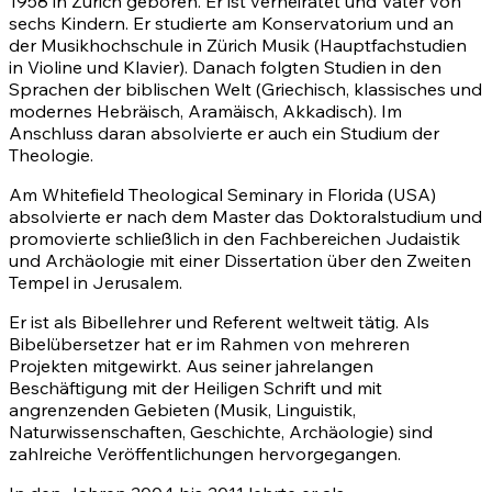
1958 in Zürich geboren. Er ist verheiratet und Vater von
sechs Kindern. Er studierte am Konservatorium und an
der Musikhochschule in Zürich Musik (Hauptfachstudien
in Violine und Klavier). Danach folgten Studien in den
Sprachen der biblischen Welt (Griechisch, klassisches und
modernes Hebräisch, Aramäisch, Akkadisch). Im
Anschluss daran absolvierte er auch ein Studium der
Theologie.
Am Whitefield Theological Seminary in Florida (USA)
absolvierte er nach dem Master das Doktoralstudium und
promovierte schließlich in den Fachbereichen Judaistik
und Archäologie mit einer Dissertation über den Zweiten
Tempel in Jerusalem.
Er ist als Bibellehrer und Referent weltweit tätig. Als
Bibelübersetzer hat er im Rahmen von mehreren
Projekten mitgewirkt. Aus seiner jahrelangen
Beschäftigung mit der Heiligen Schrift und mit
angrenzenden Gebieten (Musik, Linguistik,
Naturwissenschaften, Geschichte, Archäologie) sind
zahlreiche Veröffentlichungen hervorgegangen.