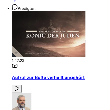
Predigten
1:47:23
Aufruf zur Buße verhallt ungehört