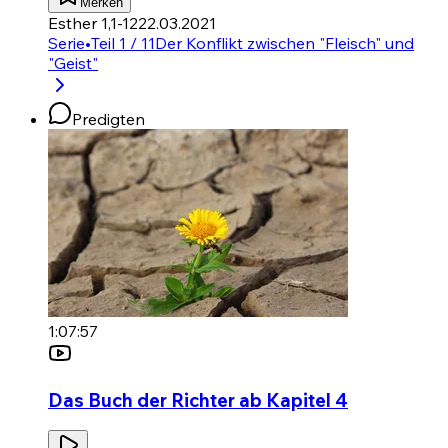
Merken
Esther 1,1-12
22.03.2021
Serie
•
Teil 1 / 11
Der Konflikt zwischen "Fleisch" und
"Geist"
Predigten
1:07:57
Das Buch der Richter ab Kapitel 4