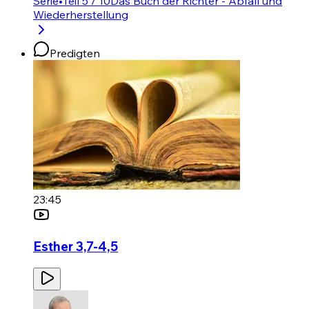
Serie
•
Teil 5 / 10
Das Buch der Richter - Abfall und
Wiederherstellung
Predigten
23:45
Esther 3,7-4,5