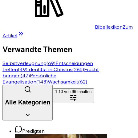
Bibellexikon
Zum
Artikel
Verwandte Themen
Selbstverleugnung
(
69
)
Entscheidungen
treffen
(
49
)
Identität in Christus
(
285
)
Frucht
bringen
(
47
)
Persönliche
Evangelisation
(
143
)
Wachsamkeit
(
62
)
1-10 von
96
Inhalten
Alle Kategorien
Predigten