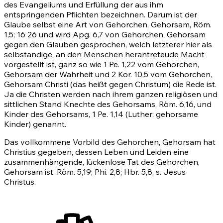
des Evangeliums und Erfüllung der aus ihm
entspringenden Pflichten bezeichnen. Darum ist der
Glaube selbst eine Art von Gehorchen, Gehorsam,
Röm.
1,5
;
16 26
und wird
Apg. 6,7
von Gehorchen, Gehorsam
gegen den Glauben gesprochen, welch letzterer hier als
selbstandige, an den Menschen herantreteude Macht
vorgestellt ist, ganz so wie 1 Pe. 1,22 vom Gehorchen,
Gehorsam der Wahrheit und
2 Kor. 10,5
vom Gehorchen,
Gehorsam Christi (das heißt gegen Christum) die Rede ist.
Ja die Christen werden nach ihrem ganzen religiösen und
sittlichen Stand Knechte des Gehorsams,
Röm. 6,16
, und
Kinder des Gehorsams, 1 Pe. 1,14 (Luther: gehorsame
Kinder) genannt.
Das vollkommene Vorbild des Gehorchen, Gehorsam hat
Christius gegeben, dessen Leben und Leiden eine
zusammenhängende, lückenlose Tat des Gehorchen,
Gehorsam ist.
Röm. 5,19
; Phi. 2,8; Hbr. 5,8, s. Jesus
Christus.