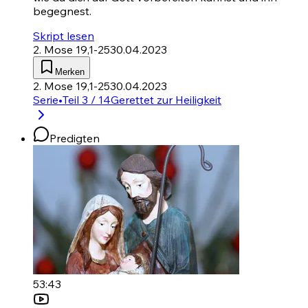
begegnest.
Skript lesen
2. Mose 19,1-25
30.04.2023
Merken
2. Mose 19,1-25
30.04.2023
Serie
•
Teil 3 / 14
Gerettet zur Heiligkeit
Predigten
53:43