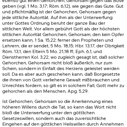
ebenso gut einen Gehorchen, Gehorsam gegen das Böse
geben (vgl.
1 Mo. 3,17
;
Röm. 6,12)
, wie gegen das Gute. Gut
und pflichtmäßig ist der Gehorchen, Gehorsam gegen
jede sittliche Autorität. Auf ihm als der Unterwerfung
unter Gottes Ordnung beruht der ganze Bau der
sittlichen Welt. Vor allem gebührt Gott als der höchsten
sittlichen Autorität Gehorchen, Gehorsam, den kein Opfer
ersetzen kann, 1 Sa. 15,22; ferner den Propheten und
Lehrern, die er sendet,
5 Mo. 18,15
; Hbr. 13,17, der Obrigkeit
Röm. 13,1
, den Eltern
5 Mo. 21,18 ff.
;
Eph. 6,1
, und
Dienstherren
Kol. 3,22
, wo zugleich gesagt ist, daß solcher
Gehorchen, Gehorsam nicht bloß äußerlich, nur zum
Schein, sondern in Einfalt des Herzens geleistet werden
soll. Da es aber auch geschehen kann, daß Borgesetzte
die ihnen von Gott verliehene Gewalt mißbrauchen und
Unrechtes fordern, so gilt es in solchem Fall, Gott mehr zu
gehorchen als den Menschen,
Apg. 5,29
.
Ist Gehorchen, Gehorsam so die Anerkennung eines
höheren Willens durch die Tat, so kann das Wort nicht
bloß die Unterwerfung unter den göttlichen
Gesetzeswillen, sondern auch das zuversichtliche
Eingehen auf den göttlichen Heilswillen durch Annehmen