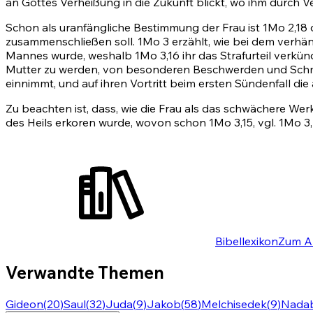
an Gottes Verheißung in die Zukunft blickt, wo ihm durch V
Schon als uranfängliche Bestimmung der Frau ist
1Mo 2,18
d
zusammenschließen soll.
1Mo 3
erzählt, wie bei dem verhän
Mannes wurde, weshalb
1Mo 3,16
ihr das Strafurteil verkü
Mutter zu werden, von besonderen Beschwerden und Sch
einnimmt, und auf ihren Vortritt beim ersten Sündenfall di
Zu beachten ist, dass, wie die Frau als das schwächere We
des Heils erkoren wurde, wovon schon
1Mo 3,15
, vgl.
1Mo 3
Bibellexikon
Zum Ar
Verwandte Themen
Gideon
(
20
)
Saul
(
32
)
Juda
(
9
)
Jakob
(
58
)
Melchisedek
(
9
)
Nada