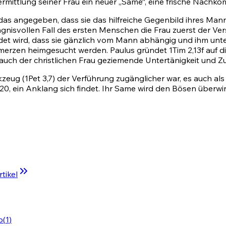
ermittlung seiner Frau ein neuer „Same“, eine frische Nachk
as angegeben, dass sie das hilfreiche Gegenbild ihres Manne
gnisvollen Fall des ersten Menschen die Frau zuerst der Ver
ndet wird, dass sie gänzlich vom Mann abhängig und ihm unterw
merzen heimgesucht werden. Paulus gründet
1Tim 2,13
f auf 
e auch der christlichen Frau geziemende Untertänigkeit und Z
rkzeug
(1Pet 3,7)
der Verführung zugänglicher war, es auch als
,20
, ein Anklang sich findet. Ihr Same wird den Bösen überwi
tikel
b
(
1
)