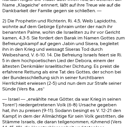
Name „Klageiche“ erinnert, läßt auf ihre Treue wie auf die
Dankbarkeit der Familie gegen sie schließen. —
2) Die Prophetin und Richterin,
Ri. 4,5
, Weib Lapidoths,
wohnte auf dem Gebirge Ephraim unter der nach ihr
benannten Palme, wohin die Israeliten zu ihr vor Gericht
kamen, 4,3-5. Sie fordert den Barak im Namen Gottes zum
Befreiungskampf auf gegen Jabin und Sisera, begleitet
ihn in den Krieg und weissagt Siseras Tod durch
Weibeshand, V.
6-10
.
14
. Die Befreiung Israels feiert sie
Ri.
5
in dem hochpoetischen Lied der Debora, einem der
ältesten Denkmäler israelitischer Dichtung. Es preist die
erfahrene Rettung als eine Tat des Gottes, der schon bei
der Bundesschließung sich in seiner furchtbaren
Herrlichkeit erwiesen
(2-5)
und nun dem zur Strafe seiner
Sünde (Vers
8a
. „es“
— Israel — „erwählte neue Götter, da war Krieg in seinen
Toren“) niedergetretenen Volk
(6-8)
Ursache gegeben
hat, ihn zu preisen
(9-11)
. Sodann besingt es V.
12-21
den
Kampf, in dem der Allmächtige für sein Volk gestritten, die
Stämme Israels, die daran teilgenommen, rühmend (Vers