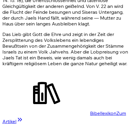
14
.
15
.
18)
, die Unentschlossenheit und tatenlose
Gleichgültigkeit der anderen geißelnd. Von V.
22
an wird
die Flucht der Feinde besungen und Siseras Untergang,
der durch Jaels Hand fällt, während seine — Mutter zu
Haus über sein langes Ausbleiben klagt.
Das Lieb gibt Gott die Ehre und zeigt in der Zeit der
Zersplitterung des Volkslebens ein lebendiges
Bewußtsein von der Zusammengehörigkeit der Stämme
Israels zu einem Volk Jahvehs. Aber die Lobpreisung von
Jaels Tat ist ein Beweis, wie wenig damals auch bei
kräftigem religiösem Leben die ganze Natur geheiligt war.
Bibellexikon
Zum
Artikel