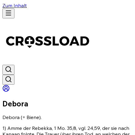
Zum Inhalt
Debora
Debora (= Biene).
1) Amme der Rebekka,
1 Mo. 35,8
, vgl. 24,59, der sie nach
Kanaan folgte. Die Trauer über ihren Tod, an welchen der