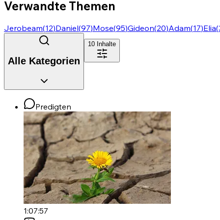
Verwandte Themen
Jerobeam
(
12
)
Daniel
(
97
)
Mose
(
95
)
Gideon
(
20
)
Adam
(
17
)
Elia
(
10
Inhalte
Alle Kategorien
Predigten
1:07:57