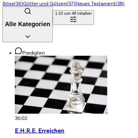
Böse
(
36
)
Götter und Götzen
(
37
)
Neues Testament
(
38
)
1-10 von
48
Inhalten
Alle Kategorien
Predigten
36:02
E.H.R.E. Erreichen