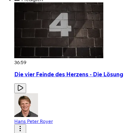
36:59
Die vier Feinde des Herzens - Die Lösung
Hans Peter Royer