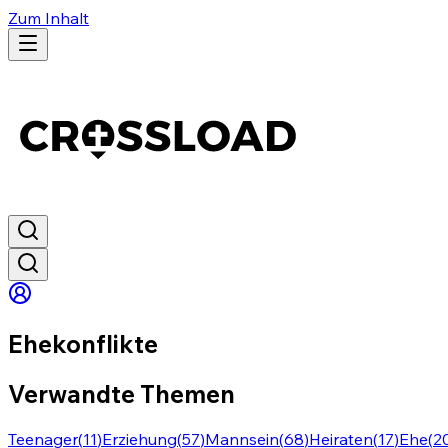
Zum Inhalt
Ehekonflikte
Verwandte Themen
Teenager
(
11
)
Erziehung
(
57
)
Mannsein
(
68
)
Heiraten
(
17
)
Ehe
(
2