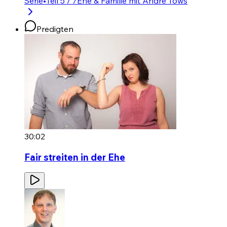
Serie
•
Teil 5 / 7
Ehe & Familie mit André Töws
Predigten
30:02
Fair streiten in der Ehe