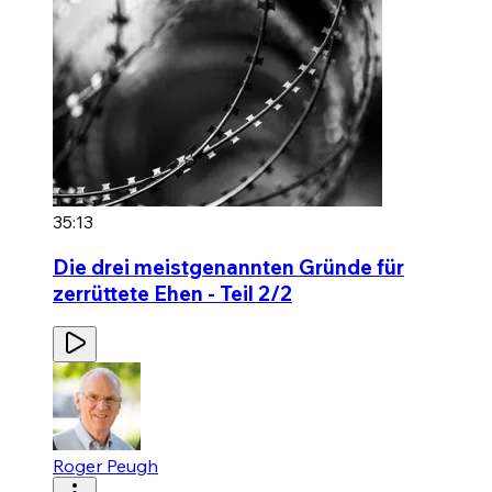
35:13
Die drei meistgenannten Gründe für
zerrüttete Ehen - Teil 2/2
Roger Peugh