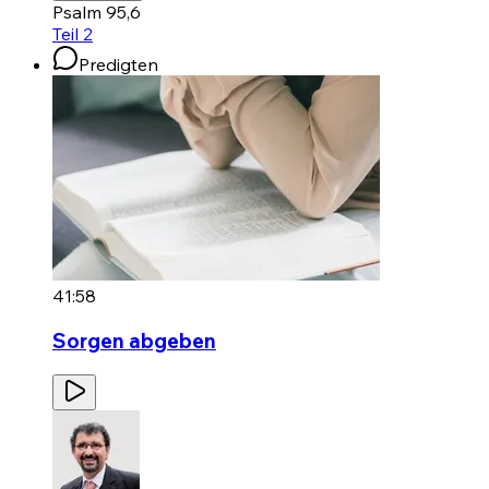
Psalm 95,6
Teil 2
Predigten
41:58
Sorgen abgeben