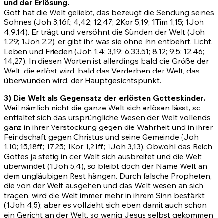
und der Erlösung.
Gott hat die Welt geliebt, das bezeugt die Sendung seines
Sohnes
(Joh 3,16
f.; 4,42; 12,47;
2Kor 5,19
;
1Tim 1,15
;
1Joh
4,9
.
14)
. Er trägt und versöhnt die Sünden der Welt
(Joh
1,29
;
1Joh 2,2)
, er gibt ihr, was sie ohne ihn entbehrt, Licht,
Leben und Frieden
(Joh 1,4
;
3,19
;
6,33
.
51
;
8,12
;
9,5
;
12,46
;
14,27)
. In diesen Worten ist allerdings bald die Größe der
Welt, die erlöst wird, bald das Verderben der Welt, das
überwunden wird, der Hauptgesichtspunkt.
3) Die Welt als Gegensatz der erlösten Gotteskinder.
Weil nämlich nicht die ganze Welt sich erlösen lässt, so
entfaltet sich das ursprüngliche Wesen der Welt vollends
ganz in ihrer Verstockung gegen die Wahrheit und in ihrer
Feindschaft gegen Christus und seine Gemeinde
(Joh
1,10
;
15,18ff.
;
17,25
;
1Kor 1,21ff.
;
1Joh 3,13)
. Obwohl das Reich
Gottes ja stetig in der Welt sich ausbreitet und die Welt
überwindet
(1Joh 5,4)
, so bleibt doch der Name Welt an
dem ungläubigen Rest hängen. Durch falsche Propheten,
die von der Welt ausgehen und das Welt wesen an sich
tragen, wird die Welt immer mehr in ihrem Sinn bestärkt
(1Joh 4,5)
; aber es vollzieht sich eben damit auch schon
ein Gericht an der Welt, so wenig Jesus selbst gekommen