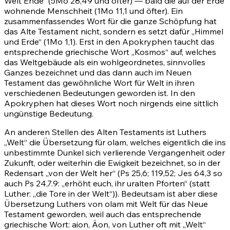
Welt Ende“
(5Mo 28,49
und öfter) — bald die auf der Erde
wohnende Menschheit
(1Mo 11,1
und öfter). Ein
zusammenfassendes Wort für die ganze Schöpfung hat
das Alte Testament nicht, sondern es setzt dafür „Himmel
und Erde“
(1Mo 1,1)
. Erst in den Apokryphen taucht das
entsprechende griechische Wort „Kosmos“ auf, welches
das Weltgebäude als ein wohlgeordnetes, sinnvolles
Ganzes bezeichnet und das dann auch im Neuen
Testament das gewöhnliche Wort für Welt in ihren
verschiedenen Bedeutungen geworden ist. In den
Apokryphen hat dieses Wort noch nirgends eine sittlich
ungünstige Bedeutung.
An anderen Stellen des Alten Testaments ist Luthers
„Welt“ die Übersetzung für
olam
, welches eigentlich die ins
unbestimmte Dunkel sich verlierende Vergangenheit oder
Zukunft, oder weiterhin die Ewigkeit bezeichnet, so in der
Redensart „von der Welt her“
(Ps 25,6
;
119,52
;
Jes 64,3
so
auch
Ps 24,7
.
9
: „erhöht euch, ihr uralten Pforten“ (statt
Luther: „die Tore in der Welt“)). Bedeutsam ist aber diese
Übersetzung Luthers von olam mit Welt für das Neue
Testament geworden, weil auch das entsprechende
griechische Wort:
aion, Äon
, von Luther oft mit „Welt“