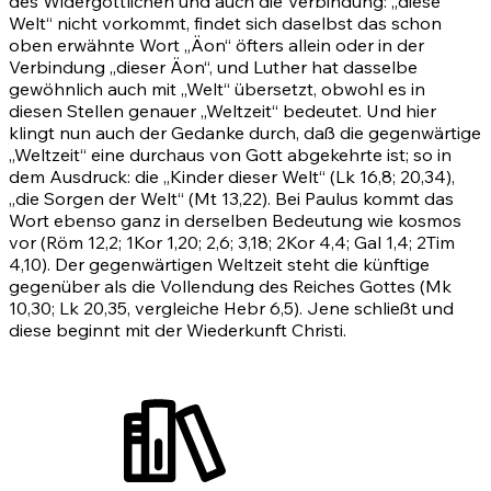
des Widergöttlichen und auch die Verbindung: „diese
Welt“ nicht vorkommt, findet sich daselbst das schon
oben erwähnte Wort „Äon“ öfters allein oder in der
Verbindung „dieser Äon“, und Luther hat dasselbe
gewöhnlich auch mit „Welt“ übersetzt, obwohl es in
diesen Stellen genauer „Weltzeit“ bedeutet. Und hier
klingt nun auch der Gedanke durch, daß die gegenwärtige
„Weltzeit“ eine durchaus von Gott abgekehrte ist; so in
dem Ausdruck: die „Kinder dieser Welt“
(Lk 16,8
;
20,34)
,
„die Sorgen der Welt“
(Mt 13,22)
. Bei Paulus kommt das
Wort ebenso ganz in derselben Bedeutung wie kosmos
vor
(Röm 12,2
;
1Kor 1,20
;
2,6
;
3,18
;
2Kor 4,4
;
Gal 1,4
;
2Tim
4,10)
. Der gegenwärtigen Weltzeit steht die künftige
gegenüber als die Vollendung des Reiches Gottes
(Mk
10,30
;
Lk 20,35
, vergleiche
Hebr 6,5)
. Jene schließt und
diese beginnt mit der Wiederkunft Christi.