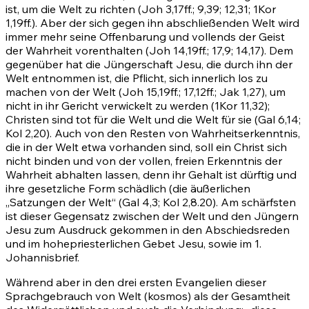
ist, um die Welt zu richten
(Joh 3,17ff.
;
9,39
;
12,31
;
1Kor
1,19ff.)
. Aber der sich gegen ihn abschließenden Welt wird
immer mehr seine Offenbarung und vollends der Geist
der Wahrheit vorenthalten
(Joh 14,19ff.
;
17,9
;
14,17)
. Dem
gegenüber hat die Jüngerschaft Jesu, die durch ihn der
Welt entnommen ist, die Pflicht, sich innerlich los zu
machen von der Welt
(Joh 15,19ff.
;
17,12ff.
;
Jak 1,27)
, um
nicht in ihr Gericht verwickelt zu werden
(1Kor 11,32)
;
Christen sind tot für die Welt und die Welt für sie
(Gal 6,14
;
Kol 2,20)
. Auch von den Resten von Wahrheitserkenntnis,
die in der Welt etwa vorhanden sind, soll ein Christ sich
nicht binden und von der vollen, freien Erkenntnis der
Wahrheit abhalten lassen, denn ihr Gehalt ist dürftig und
ihre gesetzliche Form schädlich (die äußerlichen
„Satzungen der Welt“
(Gal 4,3
;
Kol 2,8
.
20)
. Am schärfsten
ist dieser Gegensatz zwischen der Welt und den Jüngern
Jesu zum Ausdruck gekommen in den Abschiedsreden
und im hohepriesterlichen Gebet Jesu, sowie im 1.
Johannisbrief.
Während aber in den drei ersten Evangelien dieser
Sprachgebrauch von Welt (kosmos) als der Gesamtheit