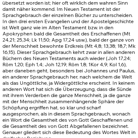
übersetzt worden ist; hier oft wirklich dem wahren Sinn
damit näher kommend. Im Neuen Testament ist der
Sprachgebrauch der einzelnen Bücher zu unterscheiden.
In den drei ersten Evangelien und der Apostelgeschichte
ist Welt ganz wie im Alten Testament bzw. in den
Apokryphen bald die Gesamtheit des Erschaffenen
(Mt
24,21
;
25,34
;
Lk 11,50
;
Apg 17,24
usw.), bald der ganze von
der Menschheit bewohnte Erdkreis
(Mt 4,8
;
13,38
;
18,7
;
Mk
16,15)
. Dieser Sprachgebrauch kehrt zwar in allen anderen
Büchern des Neuen Testaments auch wieder
(Joh 17,24
;
Röm 1,20
;
Eph 1,4
;
Joh 12,19
;
Röm 1,8
;
1Kor 4,9
;
Kol 1,6)
,
aber daneben geht, besonders bei Johannes und Paulus,
ein anderer Sprachgebrauch her, nach welchem die Welt
als das Ungöttliche, ja Widergöttliche erscheint. In keinem
anderen Wort hat sich die Überzeugung, dass die Sünde
mit ihrem Verderben die ganze Menschheit, ja die ganze
mit der Menschheit zusammenhängende Sphäre der
Schöpfung ergriffen hat, so klar und scharf
ausgesprochen, als in diesem Sprachgebrauch, wonach
ein Wort die Gesamtheit des von Gott Geschaffenen und
die Gesamtheit des von Gott Abgefallenen bezeichnet.
Genauer gliedert sich diese Bedeutung des Wortes Welt in