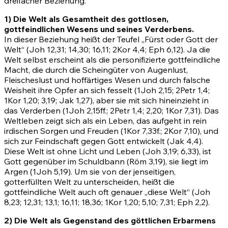
dreifacher Beziehung.
1) Die Welt als Gesamtheit des gottlosen,
gottfeindlichen Wesens und seines Verderbens.
In dieser Beziehung heißt der Teufel „Fürst oder Gott der
Welt“
(Joh 12,31
;
14,30
;
16,11
;
2Kor 4,4
;
Eph 6,12)
. Ja die
Welt selbst erscheint als die personifizierte gottfeindliche
Macht, die durch die Scheingüter von Augenlust,
Fleischeslust und hoffärtiges Wesen und durch falsche
Weisheit ihre Opfer an sich fesselt
(1Joh 2,15
;
2Petr 1,4
;
1Kor 1,20
;
3,19
;
Jak 1,27)
, aber sie mit sich hineinzieht in
das Verderben
(1Joh 2,15ff.
;
2Petr 1,4
;
2,20
;
1Kor 7,31)
. Das
Weltleben zeigt sich als ein Leben, das aufgeht in rein
irdischen Sorgen und Freuden
(1Kor 7,33
f.;
2Kor 7,10)
, und
sich zur Feindschaft gegen Gott entwickelt
(Jak 4,4)
.
Diese Welt ist ohne Licht und Leben
(Joh 3,19
;
6,33)
, ist
Gott gegenüber im Schuldbann
(Röm 3,19)
, sie liegt im
Argen
(1Joh 5,19)
. Um sie von der jenseitigen,
gotterfüllten Welt zu unterscheiden, heißt die
gottfeindliche Welt auch oft genauer „diese Welt“
(Joh
8,23
;
12,31
;
13,1
;
16,11
;
18,36
;
1Kor 1,20
;
5,10
;
7,31
;
Eph 2,2)
.
2) Die Welt als Gegenstand des göttlichen Erbarmens