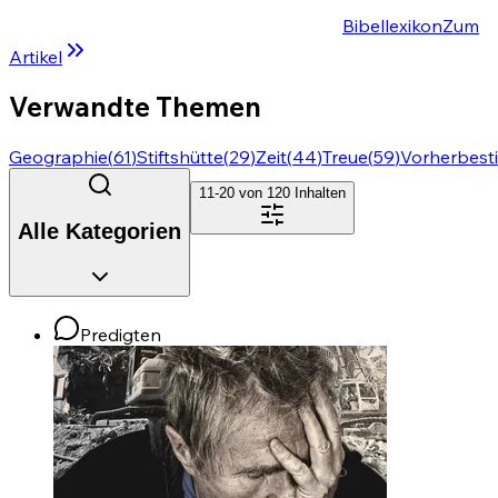
Bibellexikon
Zum
Artikel
Verwandte Themen
Geographie
(
61
)
Stiftshütte
(
29
)
Zeit
(
44
)
Treue
(
59
)
Vorherbes
11-20 von
120
Inhalten
Alle Kategorien
Predigten