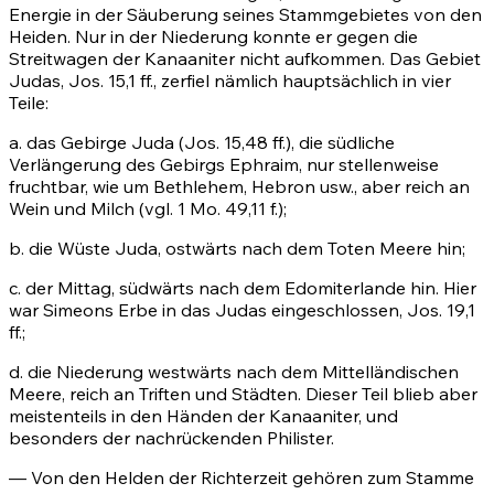
Energie in der Säuberung seines Stammgebietes von den
Heiden. Nur in der Niederung konnte er gegen die
Streitwagen der Kanaaniter nicht aufkommen. Das Gebiet
Judas,
Jos. 15,1 ff.
, zerfiel nämlich hauptsächlich in vier
Teile:
a. das Gebirge Juda
(Jos. 15,48 ff.)
, die südliche
Verlängerung des Gebirgs Ephraim, nur stellenweise
fruchtbar, wie um Bethlehem, Hebron usw., aber reich an
Wein und Milch (vgl.
1 Mo. 49,11
f.);
b. die Wüste Juda, ostwärts nach dem Toten Meere hin;
c. der Mittag, südwärts nach dem Edomiterlande hin. Hier
war Simeons Erbe in das Judas eingeschlossen,
Jos. 19,1
ff.
;
d. die Niederung westwärts nach dem Mittelländischen
Meere, reich an Triften und Städten. Dieser Teil blieb aber
meistenteils in den Händen der Kanaaniter, und
besonders der nachrückenden Philister.
— Von den Helden der Richterzeit gehören zum Stamme