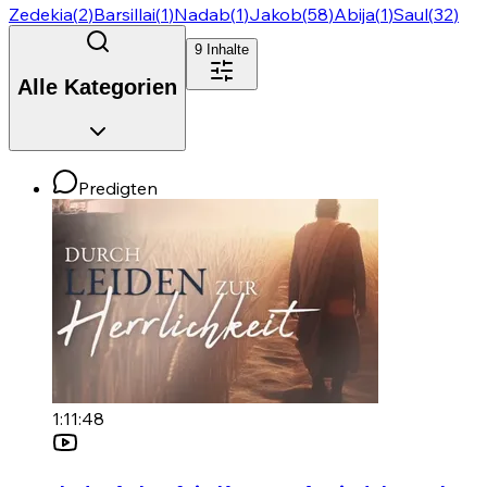
Zedekia
(
2
)
Barsillai
(
1
)
Nadab
(
1
)
Jakob
(
58
)
Abija
(
1
)
Saul
(
32
)
9
Inhalte
Alle Kategorien
Predigten
1:11:48