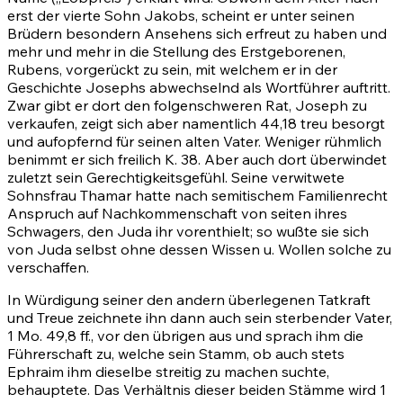
erst der vierte Sohn Jakobs, scheint er unter seinen
Brüdern besondern Ansehens sich erfreut zu haben und
mehr und mehr in die Stellung des Erstgeborenen,
Rubens, vorgerückt zu sein, mit welchem er in der
Geschichte Josephs abwechselnd als Wortführer auftritt.
Zwar gibt er dort den folgenschweren Rat, Joseph zu
verkaufen, zeigt sich aber namentlich 44,18 treu besorgt
und aufopfernd für seinen alten Vater. Weniger rühmlich
benimmt er sich freilich K. 38. Aber auch dort überwindet
zuletzt sein Gerechtigkeitsgefühl. Seine verwitwete
Sohnsfrau Thamar hatte nach semitischem Familienrecht
Anspruch auf Nachkommenschaft von seiten ihres
Schwagers, den Juda ihr vorenthielt; so wußte sie sich
von Juda selbst ohne dessen Wissen u. Wollen solche zu
verschaffen.
In Würdigung seiner den andern überlegenen Tatkraft
und Treue zeichnete ihn dann auch sein sterbender Vater,
1 Mo. 49,8 ff.
, vor den übrigen aus und sprach ihm die
Führerschaft zu, welche sein Stamm, ob auch stets
Ephraim ihm dieselbe streitig zu machen suchte,
behauptete. Das Verhältnis dieser beiden Stämme wird
1