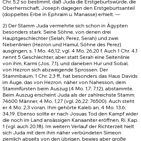
Chr. 5,2
so bestimmt, daß Juda die Erstgeburtswürde, die
Oberherrschaft, Joseph dagegen den Erstgeburtsanteil
(doppeltes Erbe in Ephraim u. Manasse) erhielt. —
2) Der Stamm Juda vermehrte sich schon in Ägypten
besonders stark. Seine Söhne, von denen drei
Hauptgeschlechter (Selah, Perez, Serah) und zwei
Nebenlinien (Hezron und Hamul, Söhne des Perez)
ausgingen, s.
1 Mo. 46,12
; vgl.
4 Mo. 26,20
f. Auch
1 Chr. 4,1
nennt 5 Geschlechter, aber statt Serah eine Seitenlinie
von ihm, Karmi
(Jos. 7,1)
, und daneben Hur und Sobal,
von Hezron sich abzweigende Sprossen. Der
Stammbaum,
1 Chr. 2,3 ff.
, hat besonders das Haus Davids
im Auge, das von Hezron, näher von Nahesson, dem
Stammfürsten beim Auszug
(4 Mo. 1,7
;
7,12)
, abstammte.
Beim Auszug erscheint Juda als der zahlreichste Stamm:
74600 Männer,
4 Mo. 1,27
(vgl. 26,22: 76500). Auch steht
er
4 Mo. 2,3
voran. Ihm gehörte Kaleb an,
4 Mo. 13,6
;
34,19
. Ebenso sollte er nach Josuas Tod den Kampf wider
die noch im Land ansässigen Kanaaniter eröffnen, Ri. Kap.
1
(vgl. auch
20,18)
. Im weitern Verlauf der Richterzeit hielt
sich Juda mit dem ihm näher verbündeten Simeon
ziemlich abseits von den übrigen, bewies aber große