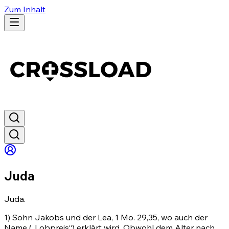
Zum Inhalt
Juda
Juda.
1) Sohn Jakobs und der Lea,
1 Mo. 29,35
, wo auch der
Name („Lobpreis“) erklärt wird. Obwohl dem Alter nach