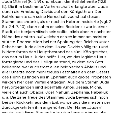
Juda Othniel
(Ri. 3,9)
und Ebzan, der Bethlehemite (12,8
ff.). Die ihm bestimmte Vorherrschaft erlangte aber Juda
durch die Erhebung Davids auf den Königsthron. Der
Bethlehemite sah seine Herrschaft zuerst auf diesen
Stamm beschränkt, als er noch in Hebron residierte (vgl. 2
Sa. 2,4.
7
.
10)
; dann nahm er seine Residenz zwar in einer
Stadt, die benjaminitisch sein sollte, blieb aber in nächster
Nähe des erstern, auf welchen er sich immer am meisten
stützte. Ebenso blieb bei der Spaltung des Reiches unter
Rehabeam Juda allein dem Hause Davids völlig treu und
bildete fortan den Hauptbestand des südl. Königreiches,
das darum Haus Judas heißt. Hier, wo das legitime Haus
fortregierte und das Heiligtum stand, zu dem sich Gott
bekannte, war auch trotz allen heidnischen Abfalls und
aller Unsitte noch mehr treues Festhalten an dem Gesetz
des Herrn zu finden als in Ephraim; auch große Propheten
wirkten hier dem Verfall entgegen. Aus dem Stamm Juda
hervorgegangen sind jedenfalls Amos, Jesaja, Micha,
vielleicht auch Obadja, Joel, Nahum, Zephanja, Habakuk
u. a. Die zähe Treue des Stammes Juda bewies sich noch
bei der Rückkehr aus dem Exil, wo weitaus die meisten der
Zurückgekehrten ihm angehörten. Der Name „Juden“
wurde, weil dieser Stamm fortan durchaus vorherrschte,