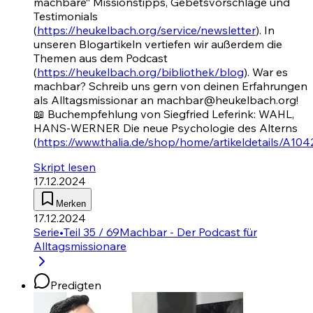
machbare“ Missionstipps, Gebetsvorschläge und
Testimonials
(
https://heukelbach.org/service/newsletter
). In
unseren Blogartikeln vertiefen wir außerdem die
Themen aus dem Podcast
(
https://heukelbach.org/bibliothek/blog
). War es
machbar? Schreib uns gern von deinen Erfahrungen
als Alltagsmissionar an machbar@heukelbach.org!
📖 Buchempfehlung von Siegfried Leferink: WAHL,
HANS-WERNER Die neue Psychologie des Alterns
(
https://www.thalia.de/shop/home/artikeldetails/A1
Skript lesen
17.12.2024
Merken
17.12.2024
Serie
•
Teil 35 / 69
Machbar - Der Podcast für
Alltagsmissionare
Predigten