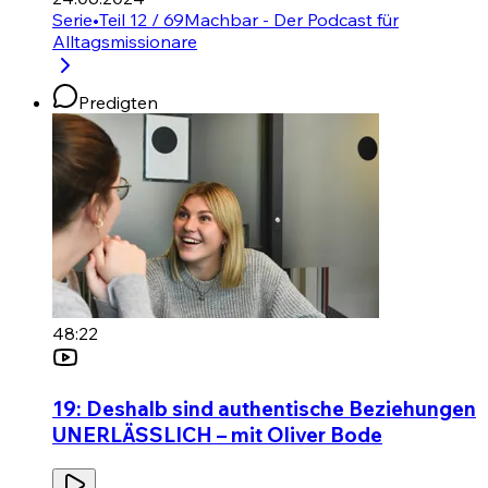
Serie
•
Teil 12 / 69
Machbar - Der Podcast für
Alltagsmissionare
Predigten
48:22
19: Deshalb sind authentische Beziehungen
UNERLÄSSLICH – mit Oliver Bode