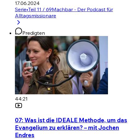
17.06.2024
Serie
•
Teil 11 / 69
Machbar - Der Podcast für
Alltagsmissionare
Predigten
44:21
07: Was ist die IDEALE Methode, um das
Evangelium zu erklären? – mit Jochen
Endres