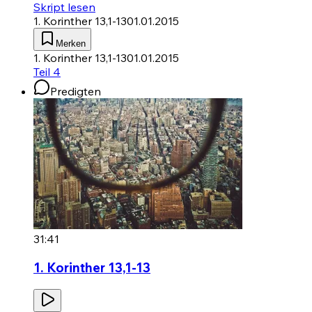
Skript lesen
1. Korinther 13,1-13
01.01.2015
Merken
1. Korinther 13,1-13
01.01.2015
Teil 4
Predigten
31:41
1. Korinther 13,1-13