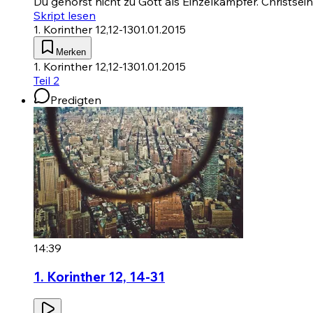
Du gehörst nicht zu Gott als Einzelkämpfer. Christsei
Skript lesen
1. Korinther 12,12-13
01.01.2015
Merken
1. Korinther 12,12-13
01.01.2015
Teil 2
Predigten
14:39
1. Korinther 12, 14-31