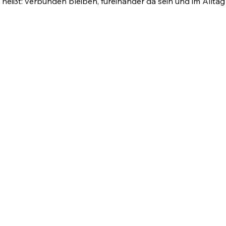
n heißt: verbunden bleiben, füreinander da sein und im Alltag