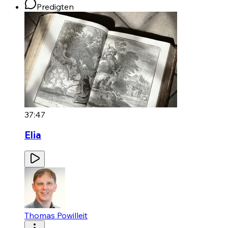
Predigten
37:47
Elia
Thomas Powilleit