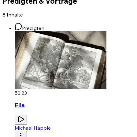
Predigten & Vorträge
8
Inhalte
Predigten
50:23
Elia
Michael Happle