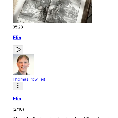
35:23
Elia
Thomas Powilleit
Elia
(2/10)