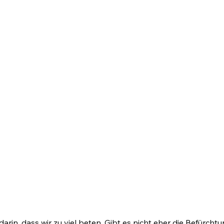
n, dass wir zu viel beten. Gibt es nicht eher die Befürchtu