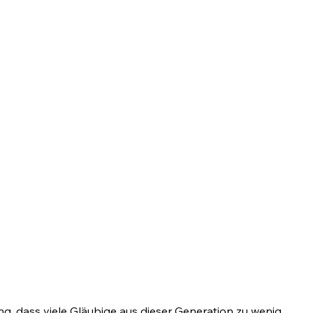
ng, dass viele Gläubige aus dieser Generation zu wenig