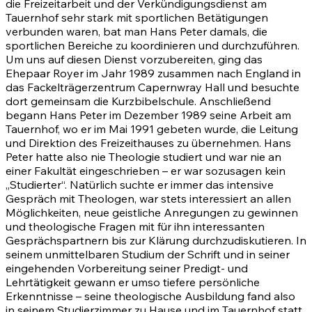
die Freizeitarbeit und der Verkündigungsdienst am
Tauernhof sehr stark mit sportlichen Betätigungen
verbunden waren, bat man Hans Peter damals, die
sportlichen Bereiche zu koordinieren und durchzuführen.
Um uns auf diesen Dienst vorzubereiten, ging das
Ehepaar Royer im Jahr 1989 zusammen nach England in
das Fackelträgerzentrum Capernwray Hall und besuchte
dort gemeinsam die Kurzbibelschule. Anschließend
begann Hans Peter im Dezember 1989 seine Arbeit am
Tauernhof, wo er im Mai 1991 gebeten wurde, die Leitung
und Direktion des Freizeithauses zu übernehmen. Hans
Peter hatte also nie Theologie studiert und war nie an
einer Fakultät eingeschrieben – er war sozusagen kein
„Studierter“. Natürlich suchte er immer das intensive
Gespräch mit Theologen, war stets interessiert an allen
Möglichkeiten, neue geistliche Anregungen zu gewinnen
und theologische Fragen mit für ihn interessanten
Gesprächspartnern bis zur Klärung durchzudiskutieren. In
seinem unmittelbaren Studium der Schrift und in seiner
eingehenden Vorbereitung seiner Predigt- und
Lehrtätigkeit gewann er umso tiefere persönliche
Erkenntnisse – seine theologische Ausbildung fand also
in seinem Studierzimmer zu Hause und im Tauernhof statt,