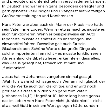
und predigte und unterrichtete in verschiedenen Ländern.
In Deutschland war er ein ganz besonders gefragter und
gern gehörter Verkündiger und Evangelist auf vielfältigen
Großveranstaltungen und Konferenzen.
Hans Peter war aber auch ein Mann der Praxis – so hatte
sein Vater ihn erzogen. Wenn er etwas machte, musste es
auch funktionieren. Wenn er beispielsweise ein Auto
reparierte, musste es später auch anspringen und
einwandfrei fahren. Dasselbe galt auch für sein
Glaubensleben. Schöne Worte oder große Dinge als
solche imponierten ihm nicht – es musste funktionieren.
Als er anfing, die Bibel zu lesen, erkannte er, dass alles,
was Jesus gesagt hat, tatsächlich stimmt und
„funktioniert“.
Jesus hat im Johannesevangelium einmal gesagt:
„Wahrlich, wahrlich ich sage euch: Wer an mich glaubt, der
wird die Werke auch tun, die ich tue, und er wird noch
größere als diese tun; denn ich gehe zum Vater“
(Johannes 14,12). Ungefähr 10 Jahre lang hatte genau
das im Leben von Hans Peter nicht „funktioniert“ – nicht
etwa, weil Gott in seinem Wort gelogen hätte, sondern