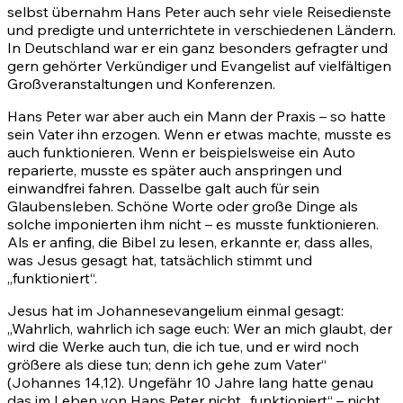
selbst übernahm Hans Peter auch sehr viele Reisedienste
und predigte und unterrichtete in verschiedenen Ländern.
In Deutschland war er ein ganz besonders gefragter und
gern gehörter Verkündiger und Evangelist auf vielfältigen
Großveranstaltungen und Konferenzen.
Hans Peter war aber auch ein Mann der Praxis – so hatte
sein Vater ihn erzogen. Wenn er etwas machte, musste es
auch funktionieren. Wenn er beispielsweise ein Auto
reparierte, musste es später auch anspringen und
einwandfrei fahren. Dasselbe galt auch für sein
Glaubensleben. Schöne Worte oder große Dinge als
solche imponierten ihm nicht – es musste funktionieren.
Als er anfing, die Bibel zu lesen, erkannte er, dass alles,
was Jesus gesagt hat, tatsächlich stimmt und
„funktioniert“.
Jesus hat im Johannesevangelium einmal gesagt:
„Wahrlich, wahrlich ich sage euch: Wer an mich glaubt, der
wird die Werke auch tun, die ich tue, und er wird noch
größere als diese tun; denn ich gehe zum Vater“
(Johannes 14,12). Ungefähr 10 Jahre lang hatte genau
das im Leben von Hans Peter nicht „funktioniert“ – nicht