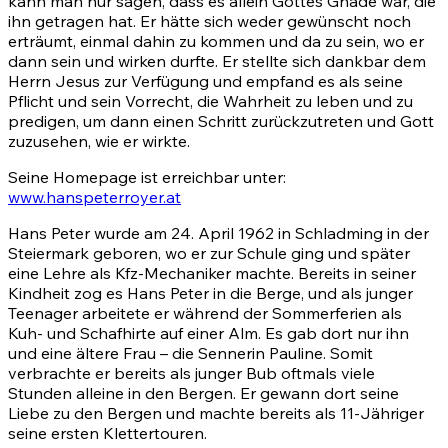
kann man nur sagen, dass es allein Gottes Gnade war, die
ihn getragen hat. Er hätte sich weder gewünscht noch
erträumt, einmal dahin zu kommen und da zu sein, wo er
dann sein und wirken durfte. Er stellte sich dankbar dem
Herrn Jesus zur Verfügung und empfand es als seine
Pflicht und sein Vorrecht, die Wahrheit zu leben und zu
predigen, um dann einen Schritt zurückzutreten und Gott
zuzusehen, wie er wirkte.
Seine Homepage ist erreichbar unter:
www.hanspeterroyer.at
Hans Peter wurde am 24. April 1962 in Schladming in der
Steiermark geboren, wo er zur Schule ging und später
eine Lehre als Kfz-Mechaniker machte. Bereits in seiner
Kindheit zog es Hans Peter in die Berge, und als junger
Teenager arbeitete er während der Sommerferien als
Kuh- und Schafhirte auf einer Alm. Es gab dort nur ihn
und eine ältere Frau – die Sennerin Pauline. Somit
verbrachte er bereits als junger Bub oftmals viele
Stunden alleine in den Bergen. Er gewann dort seine
Liebe zu den Bergen und machte bereits als 11-Jähriger
seine ersten Klettertouren.