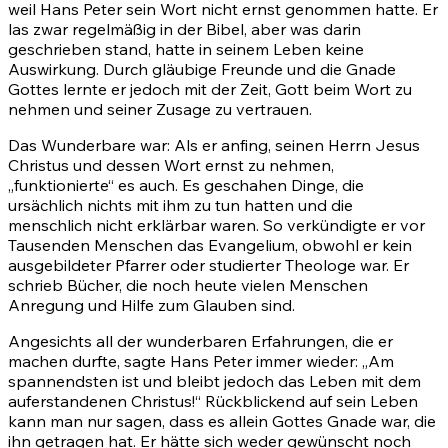
weil Hans Peter sein Wort nicht ernst genommen hatte. Er
las zwar regelmäßig in der Bibel, aber was darin
geschrieben stand, hatte in seinem Leben keine
Auswirkung. Durch gläubige Freunde und die Gnade
Gottes lernte er jedoch mit der Zeit, Gott beim Wort zu
nehmen und seiner Zusage zu vertrauen.
Das Wunderbare war: Als er anfing, seinen Herrn Jesus
Christus und dessen Wort ernst zu nehmen,
„funktionierte“ es auch. Es geschahen Dinge, die
ursächlich nichts mit ihm zu tun hatten und die
menschlich nicht erklärbar waren. So verkündigte er vor
Tausenden Menschen das Evangelium, obwohl er kein
ausgebildeter Pfarrer oder studierter Theologe war. Er
schrieb Bücher, die noch heute vielen Menschen
Anregung und Hilfe zum Glauben sind.
Angesichts all der wunderbaren Erfahrungen, die er
machen durfte, sagte Hans Peter immer wieder: „Am
spannendsten ist und bleibt jedoch das Leben mit dem
auferstandenen Christus!“ Rückblickend auf sein Leben
kann man nur sagen, dass es allein Gottes Gnade war, die
ihn getragen hat. Er hätte sich weder gewünscht noch