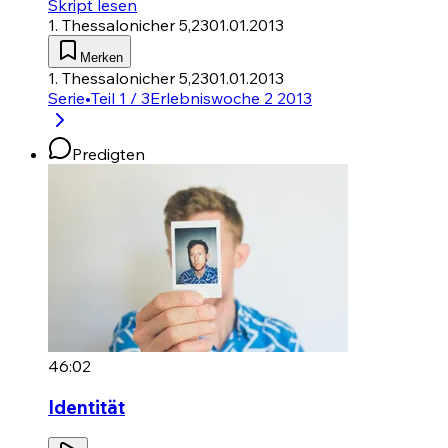
Skript lesen
1. Thessalonicher 5,23
01.01.2013
Merken
1. Thessalonicher 5,23
01.01.2013
Serie
•
Teil 1 / 3
Erlebniswoche 2 2013
Predigten
46:02
Identität