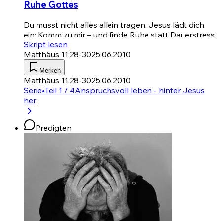
Ruhe Gottes
Du musst nicht alles allein tragen. Jesus lädt dich
ein: Komm zu mir – und finde Ruhe statt Dauerstress.
Skript lesen
Matthäus 11,28-30
25.06.2010
Merken
Matthäus 11,28-30
25.06.2010
Serie
•
Teil 1 / 4
Anspruchsvoll leben - hinter Jesus
her
Predigten