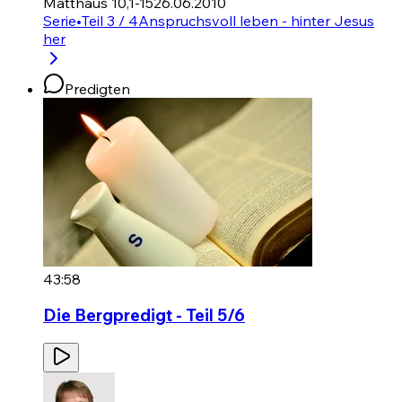
Matthäus 10,1-15
26.06.2010
Serie
•
Teil 3 / 4
Anspruchsvoll leben - hinter Jesus
her
Predigten
43:58
Die Bergpredigt - Teil 5/6