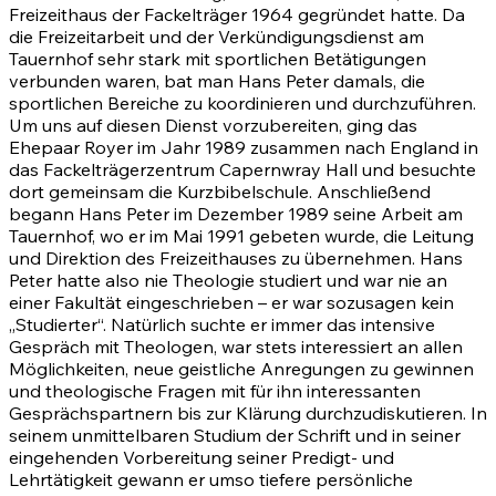
Freizeithaus der Fackelträger 1964 gegründet hatte. Da
die Freizeitarbeit und der Verkündigungsdienst am
Tauernhof sehr stark mit sportlichen Betätigungen
verbunden waren, bat man Hans Peter damals, die
sportlichen Bereiche zu koordinieren und durchzuführen.
Um uns auf diesen Dienst vorzubereiten, ging das
Ehepaar Royer im Jahr 1989 zusammen nach England in
das Fackelträgerzentrum Capernwray Hall und besuchte
dort gemeinsam die Kurzbibelschule. Anschließend
begann Hans Peter im Dezember 1989 seine Arbeit am
Tauernhof, wo er im Mai 1991 gebeten wurde, die Leitung
und Direktion des Freizeithauses zu übernehmen. Hans
Peter hatte also nie Theologie studiert und war nie an
einer Fakultät eingeschrieben – er war sozusagen kein
„Studierter“. Natürlich suchte er immer das intensive
Gespräch mit Theologen, war stets interessiert an allen
Möglichkeiten, neue geistliche Anregungen zu gewinnen
und theologische Fragen mit für ihn interessanten
Gesprächspartnern bis zur Klärung durchzudiskutieren. In
seinem unmittelbaren Studium der Schrift und in seiner
eingehenden Vorbereitung seiner Predigt- und
Lehrtätigkeit gewann er umso tiefere persönliche