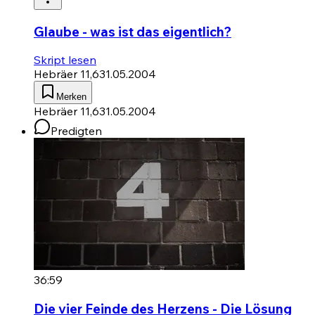
Glaube - was ist das eigentlich?
Skript lesen
Hebräer 11,6
31.05.2004
Merken
Hebräer 11,6
31.05.2004
Predigten
36:59
Die vier Feinde des Herzens - Die Lösung