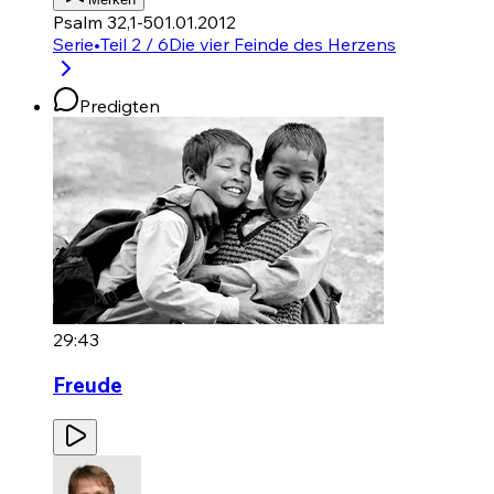
Psalm 32,1-5
01.01.2012
Serie
•
Teil 2 / 6
Die vier Feinde des Herzens
Predigten
29:43
Freude