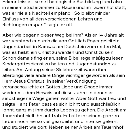
Erkenntnisse – seine theologische Ausbildung fand also
in seinem Studierzimmer zu Hause und im Tauernhof statt,
was er nie als Nachteil empfand: „So bleibt mir der
Einfluss von all den verschiedenen Lehren und
Richtungen erspart“, sagte er oft.
Aber wie begann dieser Weg bei ihm? Als er 14 Jahre alt
war, verstand er durch die von Gottlieb Royer geleitete
Jugendarbeit in Ramsau am Dachstein zum ersten Mal,
was es heißt, ein Christ zu werden und Christ zu sein.
Schon damals fing er an, seine Bibel regelmäßig zu lesen,
Kindergottesdienst zu halten und Jugendstunden zu
leiten. Am Anfang seiner Skilehrerzeit waren ihm
allerdings viele andere Dinge wichtiger geworden als sein
Herr Jesus Christus. In seiner Verkündigung
veranschaulichte er Gottes Liebe und Gnade immer
wieder mit dem Hinweis auf diese Jahre, in denen er
selbst eigene Wege gehen wollte. Aber Gott war treu und
zeigte Hans Peter, dass es sich lohnt und ausschließlich
lohnt, ganz mit ihm durchs Leben zu gehen. Die Arbeit am
Tauernhof hielt ihn auf Trab. Er hatte in seinem ganzen
Leben noch nie so viel gearbeitet und intensiv gelernt
und studiert wie dort. Neben seiner Arbeit am Tauernhof