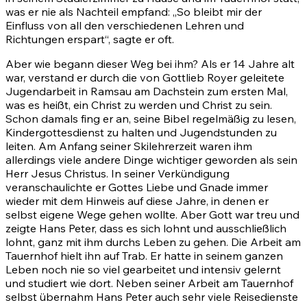
was er nie als Nachteil empfand: „So bleibt mir der
Einfluss von all den verschiedenen Lehren und
Richtungen erspart“, sagte er oft.
Aber wie begann dieser Weg bei ihm? Als er 14 Jahre alt
war, verstand er durch die von Gottlieb Royer geleitete
Jugendarbeit in Ramsau am Dachstein zum ersten Mal,
was es heißt, ein Christ zu werden und Christ zu sein.
Schon damals fing er an, seine Bibel regelmäßig zu lesen,
Kindergottesdienst zu halten und Jugendstunden zu
leiten. Am Anfang seiner Skilehrerzeit waren ihm
allerdings viele andere Dinge wichtiger geworden als sein
Herr Jesus Christus. In seiner Verkündigung
veranschaulichte er Gottes Liebe und Gnade immer
wieder mit dem Hinweis auf diese Jahre, in denen er
selbst eigene Wege gehen wollte. Aber Gott war treu und
zeigte Hans Peter, dass es sich lohnt und ausschließlich
lohnt, ganz mit ihm durchs Leben zu gehen. Die Arbeit am
Tauernhof hielt ihn auf Trab. Er hatte in seinem ganzen
Leben noch nie so viel gearbeitet und intensiv gelernt
und studiert wie dort. Neben seiner Arbeit am Tauernhof
selbst übernahm Hans Peter auch sehr viele Reisedienste