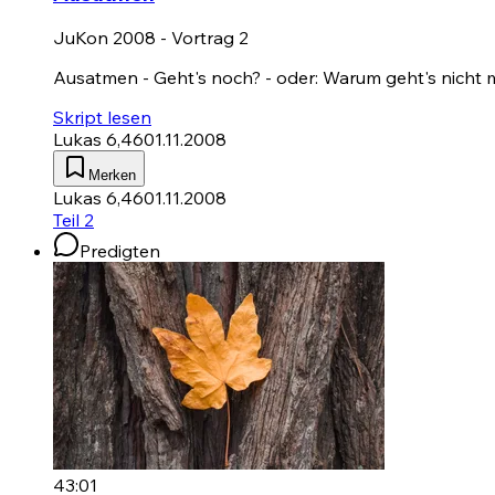
JuKon 2008 - Vortrag 2
Ausatmen - Geht's noch? - oder: Warum geht's nicht 
Skript lesen
Lukas 6,46
01.11.2008
Merken
Lukas 6,46
01.11.2008
Teil 2
Predigten
43:01