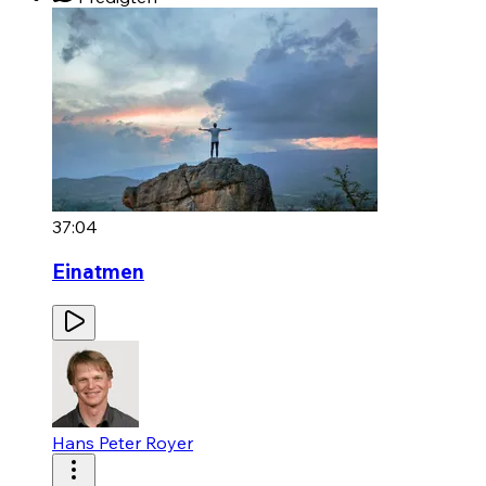
37:04
Einatmen
Hans Peter Royer