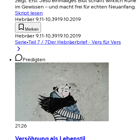
zeigt: Erst Jesu einmaliges Blut schafft wirklich Ruhe
im Gewissen – und macht frei für echten Neuanfang.
Skript lesen
Hebräer 9,11-10,39
19.10.2019
Merken
Hebräer 9,11-10,39
19.10.2019
Serie
•
Teil 7 / 7
Der Hebräerbrief - Vers für Vers
Predigten
21:26
Versöhnung als Lebenstil