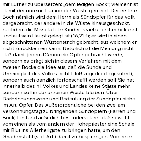
mit Luther zu übersetzen: „dem ledigen Bock“; vielmehr ist
damit der unreine Dämon der Wüste gemeint. Der erstere
Bock nämlich wird dem Herrn als Sündopfer für das Volk
dargebracht, der andere in die Wüste hinausgeschickt,
nachdem die Missetat der Kinder Israel über ihm bekannt
und auf sein Haupt gelegt ist (16,21 f.); er wird in einen
abgeschnittenen Wüstenstrich gebracht, aus welchem er
nicht zurückkehren kann. Natürlich ist die Meinung nicht,
daß damit jenem Dämon ein Opfer gebracht werde,
sondern es prägt sich in diesem Verfahren mit dem
zweiten Bocke die Idee aus, daß die Sünde und
Unreinigkeit des Volkes nicht bloß zugedeckt (gesühnt),
sondern auch gänzlich fortgeschafft werden soll. Sie hat
innerhalb des hl. Volkes und Landes keine Stätte mehr,
sondern soll in der unreinen Wüste bleiben. Über
Darbringungsweise und Bedeutung der Sündopfer siehe
im Art. Opfer. Das Außerordentliche bei den zwei am
Versöhnungstag zu bringenden Sündopfern (Farren und
Bock) bestand äußerlich besonders darin, daß sowohl
vom einen als vom andern der Hohepriester eine Schale
mit Blut ins Allerheiligste zu bringen hatte, um den
Gnadenstuhl (s. d. Art.) damit zu besprengen. Von einer