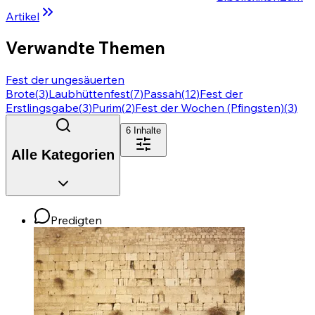
Artikel
Verwandte Themen
Fest der ungesäuerten
Brote
(
3
)
Laubhüttenfest
(
7
)
Passah
(
12
)
Fest der
Erstlingsgabe
(
3
)
Purim
(
2
)
Fest der Wochen (Pfingsten)
(
3
)
6
Inhalte
Alle Kategorien
Predigten