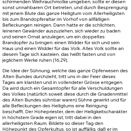
schirmenden Weihrauchmolke umgeben, sollte er diesen
sonst unnahbaren Ort betreten, und durch Besprengung
mit jenem Blute das ganze Heiligtum vom Allerheiligsten
bis zum Brandopferaltar im Vorhof von allfälligen
Befleckungen reinigen. Dann hatte er die schlichten,
leinenen Gewänder auszuziehen, sich wieder zu baden
und seinen Ornat anzulegen, um ein doppeltes
Brandopfer zu bringen: einen Widder für sich und sein
Haus und einen Widder für das Volk. Alles Volk sollte an
diesem Tage sich kasteien, das heißt fasten und von
jeglichem Werke ruhen (16,29).
Die Idee der Sühnung, welche das ganze Opferwesen des
Alten Bundes durchzieht, tritt uns in der Feier dieses
Tages am klarsten und in vollendeter Grösse entgegen.
Da wird durch ein Gesamtopfer für alle Verschuldungen
des Volkes (natürlich soweit diese durch die Gnadenmittel
des Alten Bundes sühnbar waren) Sühne gewirkt und für
alle Befleckungen des Heiligtums eine Reinigung
beschafft. Der Hohepriester, dem der Heiligkeitscharakter
in höchstem Grade eigen ist, tritt dabei in den
allerheiligsten Raum. Bildete so dieser Tag den
Höhepunkt des Opferkultus, so ist auffällig, daß er im