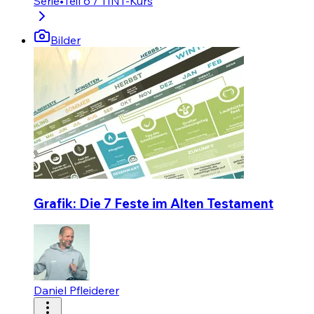
Serie
•
Teil 6 / 11
NT-Kurs
Bilder
Grafik: Die 7 Feste im Alten Testament
Daniel Pfleiderer