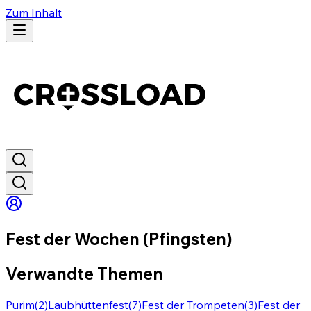
Zum Inhalt
Fest der Wochen (Pfingsten)
Verwandte Themen
Purim
(
2
)
Laubhüttenfest
(
7
)
Fest der Trompeten
(
3
)
Fest der