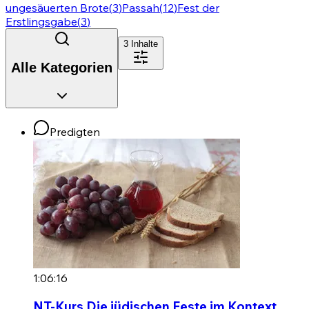
ungesäuerten Brote
(
3
)
Passah
(
12
)
Fest der
Erstlingsgabe
(
3
)
3
Inhalte
Alle Kategorien
Predigten
1:06:16
NT-Kurs Die jüdischen Feste im Kontext