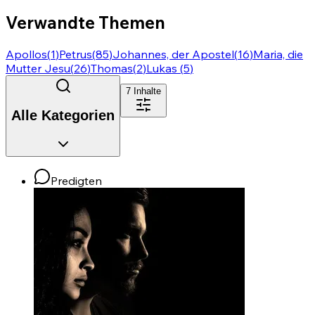
Verwandte Themen
Apollos
(
1
)
Petrus
(
85
)
Johannes, der Apostel
(
16
)
Maria, die
Mutter Jesu
(
26
)
Thomas
(
2
)
Lukas
(
5
)
7
Inhalte
Alle Kategorien
Predigten