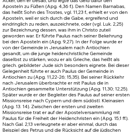
Acker, den er besaß, und legte das Geld dafür den
Aposteln zu Füßen
(Apg. 4,36
f.). Den Namen Barnabas,
das heißt Sohn des Trostes, vgl.
11,23 f.
, erhielt er von den
Aposteln, weil er sich durch die Gabe, ergreifend und
eindringlich zu reden, auszeichnete, oder (vgl. Luk. 2,25)
zur Bezeichnung dessen, was ihm in Christo zuteil
geworden war. Er führte Paulus nach seiner Bekehrung
bei den Aposteln ein
(Apg. 9,27)
. In der Folge wurde er
von der Gemeinde in Jerusalem nach Antiochien
gesandt, um die junge heidenchristliche Gemeinde
daselbst zu stärken, wozu er als Grieche, das heißt als
griech. gebildeter Jude sich besonders eignete. Bei dieser
Gelegenheit führte er auch Paulus der Gemeinde in
Antiochien zu
(Apg. 11,22-26
;
15,35)
. Bei seiner Rückkehr
nach Jerusalem überbrachte er mit Paulus die in
Antiochien gesammelte Unterstützung
(Apg. 11,30
;
12,25)
.
Später wurde er der Begleiter des Paulus auf seiner ersten
Missionsreise nach Cypern und dem südöstl. Kleinasien
(Apg. 13. 14)
. Zwischen der ersten und zweiten
Missionsreise trat er auf der Apostelversammlung mit
Paulus für die Freiheit der Heidenchristen ein
(Apg. 15,1 ff.)
.
Nach
Gal. 2,13
verleugnete er aber einmal, durch das
Beispiel des Petrus und die Rücksicht auf die jüdischen