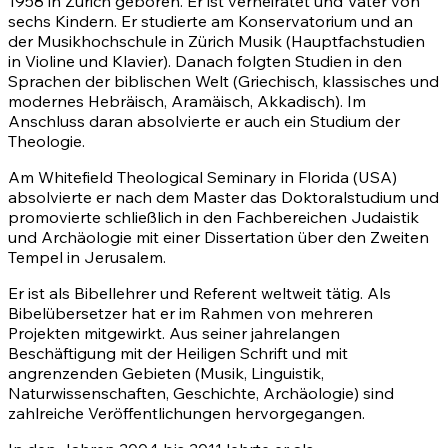
1958 in Zürich geboren. Er ist verheiratet und Vater von
sechs Kindern. Er studierte am Konservatorium und an
der Musikhochschule in Zürich Musik (Hauptfachstudien
in Violine und Klavier). Danach folgten Studien in den
Sprachen der biblischen Welt (Griechisch, klassisches und
modernes Hebräisch, Aramäisch, Akkadisch). Im
Anschluss daran absolvierte er auch ein Studium der
Theologie.
Am Whitefield Theological Seminary in Florida (USA)
absolvierte er nach dem Master das Doktoralstudium und
promovierte schließlich in den Fachbereichen Judaistik
und Archäologie mit einer Dissertation über den Zweiten
Tempel in Jerusalem.
Er ist als Bibellehrer und Referent weltweit tätig. Als
Bibelübersetzer hat er im Rahmen von mehreren
Projekten mitgewirkt. Aus seiner jahrelangen
Beschäftigung mit der Heiligen Schrift und mit
angrenzenden Gebieten (Musik, Linguistik,
Naturwissenschaften, Geschichte, Archäologie) sind
zahlreiche Veröffentlichungen hervorgegangen.