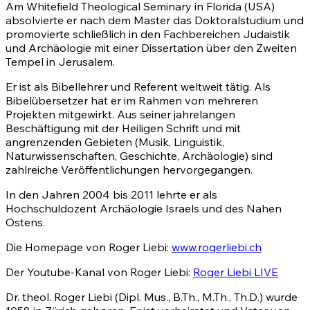
Am Whitefield Theological Seminary in Florida (USA)
absolvierte er nach dem Master das Doktoralstudium und
promovierte schließlich in den Fachbereichen Judaistik
und Archäologie mit einer Dissertation über den Zweiten
Tempel in Jerusalem.
Er ist als Bibellehrer und Referent weltweit tätig. Als
Bibelübersetzer hat er im Rahmen von mehreren
Projekten mitgewirkt. Aus seiner jahrelangen
Beschäftigung mit der Heiligen Schrift und mit
angrenzenden Gebieten (Musik, Linguistik,
Naturwissenschaften, Geschichte, Archäologie) sind
zahlreiche Veröffentlichungen hervorgegangen.
In den Jahren 2004 bis 2011 lehrte er als
Hochschuldozent Archäologie Israels und des Nahen
Ostens.
Die Homepage von Roger Liebi:
www.rogerliebi.ch
Der Youtube-Kanal von Roger Liebi:
Roger Liebi LIVE
Dr. theol. Roger Liebi (Dipl. Mus., B.Th., M.Th., Th.D.) wurde