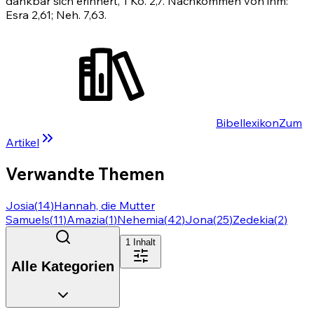
dankbar sich erinnert, 1 Kö. 2,7. Nachkommen von ihm:
Esra 2,61
;
Neh. 7,63
.
Bibellexikon
Zum
Artikel
Verwandte Themen
Josia
(
14
)
Hannah, die Mutter
Samuels
(
11
)
Amazia
(
1
)
Nehemia
(
42
)
Jona
(
25
)
Zedekia
(
2
)
1
Inhalt
Alle Kategorien