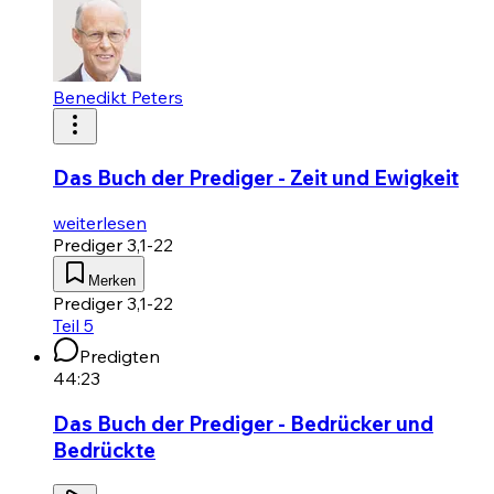
Benedikt Peters
Das Buch der Prediger - Zeit und Ewigkeit
weiterlesen
Prediger 3,1-22
Merken
Prediger 3,1-22
Teil 5
Predigten
44:23
Das Buch der Prediger - Bedrücker und
Bedrückte