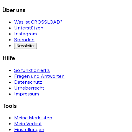
Über uns
Was ist CROSSLOAD?
Unterstützen
Instagram
Spenden
Newsletter
Hilfe
So funktioniert's
Fragen und Antworten
Datenschutz
Urheberrecht
Impressum
Tools
Meine Merklisten
Mein Verlauf
Einstellungen