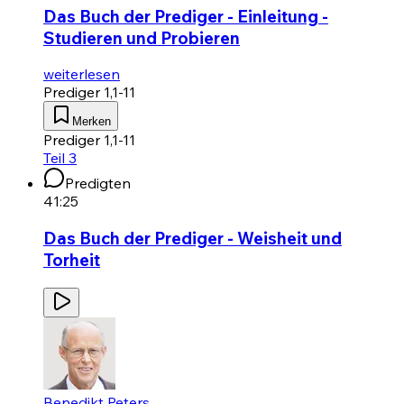
Das Buch der Prediger - Einleitung -
Studieren und Probieren
weiterlesen
Prediger 1,1-11
Merken
Prediger 1,1-11
Teil 3
Predigten
41:25
Das Buch der Prediger - Weisheit und
Torheit
Benedikt Peters