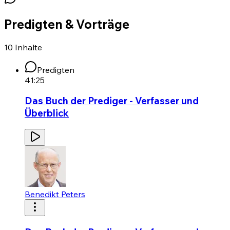
Predigten & Vorträge
10
Inhalte
Predigten
41:25
Das Buch der Prediger - Verfasser und
Überblick
Benedikt Peters