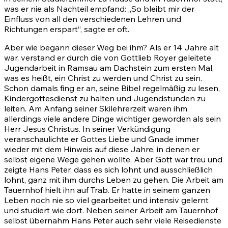
was er nie als Nachteil empfand: „So bleibt mir der
Einfluss von all den verschiedenen Lehren und
Richtungen erspart“, sagte er oft.
Aber wie begann dieser Weg bei ihm? Als er 14 Jahre alt
war, verstand er durch die von Gottlieb Royer geleitete
Jugendarbeit in Ramsau am Dachstein zum ersten Mal,
was es heißt, ein Christ zu werden und Christ zu sein.
Schon damals fing er an, seine Bibel regelmäßig zu lesen,
Kindergottesdienst zu halten und Jugendstunden zu
leiten. Am Anfang seiner Skilehrerzeit waren ihm
allerdings viele andere Dinge wichtiger geworden als sein
Herr Jesus Christus. In seiner Verkündigung
veranschaulichte er Gottes Liebe und Gnade immer
wieder mit dem Hinweis auf diese Jahre, in denen er
selbst eigene Wege gehen wollte. Aber Gott war treu und
zeigte Hans Peter, dass es sich lohnt und ausschließlich
lohnt, ganz mit ihm durchs Leben zu gehen. Die Arbeit am
Tauernhof hielt ihn auf Trab. Er hatte in seinem ganzen
Leben noch nie so viel gearbeitet und intensiv gelernt
und studiert wie dort. Neben seiner Arbeit am Tauernhof
selbst übernahm Hans Peter auch sehr viele Reisedienste