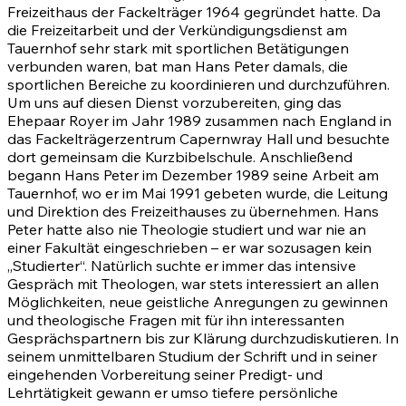
Freizeithaus der Fackelträger 1964 gegründet hatte. Da
die Freizeitarbeit und der Verkündigungsdienst am
Tauernhof sehr stark mit sportlichen Betätigungen
verbunden waren, bat man Hans Peter damals, die
sportlichen Bereiche zu koordinieren und durchzuführen.
Um uns auf diesen Dienst vorzubereiten, ging das
Ehepaar Royer im Jahr 1989 zusammen nach England in
das Fackelträgerzentrum Capernwray Hall und besuchte
dort gemeinsam die Kurzbibelschule. Anschließend
begann Hans Peter im Dezember 1989 seine Arbeit am
Tauernhof, wo er im Mai 1991 gebeten wurde, die Leitung
und Direktion des Freizeithauses zu übernehmen. Hans
Peter hatte also nie Theologie studiert und war nie an
einer Fakultät eingeschrieben – er war sozusagen kein
„Studierter“. Natürlich suchte er immer das intensive
Gespräch mit Theologen, war stets interessiert an allen
Möglichkeiten, neue geistliche Anregungen zu gewinnen
und theologische Fragen mit für ihn interessanten
Gesprächspartnern bis zur Klärung durchzudiskutieren. In
seinem unmittelbaren Studium der Schrift und in seiner
eingehenden Vorbereitung seiner Predigt- und
Lehrtätigkeit gewann er umso tiefere persönliche