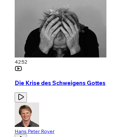
42:52
Die Krise des Schweigens Gottes
Hans Peter Royer