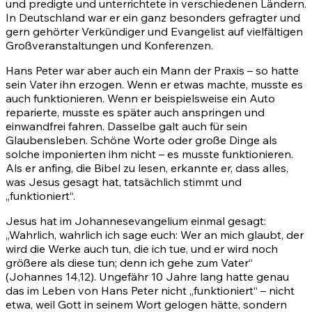
und predigte und unterrichtete in verschiedenen Ländern.
In Deutschland war er ein ganz besonders gefragter und
gern gehörter Verkündiger und Evangelist auf vielfältigen
Großveranstaltungen und Konferenzen.
Hans Peter war aber auch ein Mann der Praxis – so hatte
sein Vater ihn erzogen. Wenn er etwas machte, musste es
auch funktionieren. Wenn er beispielsweise ein Auto
reparierte, musste es später auch anspringen und
einwandfrei fahren. Dasselbe galt auch für sein
Glaubensleben. Schöne Worte oder große Dinge als
solche imponierten ihm nicht – es musste funktionieren.
Als er anfing, die Bibel zu lesen, erkannte er, dass alles,
was Jesus gesagt hat, tatsächlich stimmt und
„funktioniert“.
Jesus hat im Johannesevangelium einmal gesagt:
„Wahrlich, wahrlich ich sage euch: Wer an mich glaubt, der
wird die Werke auch tun, die ich tue, und er wird noch
größere als diese tun; denn ich gehe zum Vater“
(Johannes 14,12). Ungefähr 10 Jahre lang hatte genau
das im Leben von Hans Peter nicht „funktioniert“ – nicht
etwa, weil Gott in seinem Wort gelogen hätte, sondern