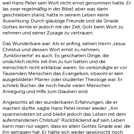
weil Hans Peter sein Wort nicht ernst genommen hatte. Er
las zwar regelmäßig in der Bibel, aber was darin
geschrieben stand, hatte in seinem Leben keine
Auswirkung. Durch gläubige Freunde und die Gnade
Gottes lernte er jedoch mit der Zeit, Gott beim Wort zu
nehmen und seiner Zusage zu vertrauen.
Das Wunderbare war: Als er anfing, seinen Herrn Jesus
Christus und dessen Wort ernst zu nehmen,
„funktionierte“ es auch. Es geschahen Dinge, die
ursächlich nichts mit ihm zu tun hatten und die
menschlich nicht erklärbar waren. So verkündigte er vor
Tausenden Menschen das Evangelium, obwohl er kein
ausgebildeter Pfarrer oder studierter Theologe war. Er
schrieb Bücher, die noch heute vielen Menschen
Anregung und Hilfe zum Glauben sind.
Angesichts all der wunderbaren Erfahrungen, die er
machen durfte, sagte Hans Peter immer wieder: „Am
spannendsten ist und bleibt jedoch das Leben mit dem
auferstandenen Christus!“ Rückblickend auf sein Leben
kann man nur sagen, dass es allein Gottes Gnade war, die
ihn getragen hat. Er hätte sich weder gewünscht noch