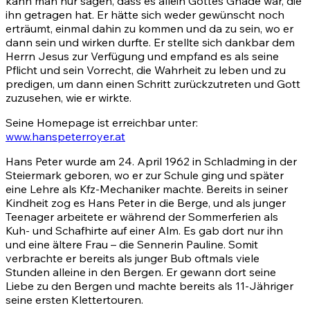
kann man nur sagen, dass es allein Gottes Gnade war, die
ihn getragen hat. Er hätte sich weder gewünscht noch
erträumt, einmal dahin zu kommen und da zu sein, wo er
dann sein und wirken durfte. Er stellte sich dankbar dem
Herrn Jesus zur Verfügung und empfand es als seine
Pflicht und sein Vorrecht, die Wahrheit zu leben und zu
predigen, um dann einen Schritt zurückzutreten und Gott
zuzusehen, wie er wirkte.
Seine Homepage ist erreichbar unter:
www.hanspeterroyer.at
Hans Peter wurde am 24. April 1962 in Schladming in der
Steiermark geboren, wo er zur Schule ging und später
eine Lehre als Kfz-Mechaniker machte. Bereits in seiner
Kindheit zog es Hans Peter in die Berge, und als junger
Teenager arbeitete er während der Sommerferien als
Kuh- und Schafhirte auf einer Alm. Es gab dort nur ihn
und eine ältere Frau – die Sennerin Pauline. Somit
verbrachte er bereits als junger Bub oftmals viele
Stunden alleine in den Bergen. Er gewann dort seine
Liebe zu den Bergen und machte bereits als 11-Jähriger
seine ersten Klettertouren.