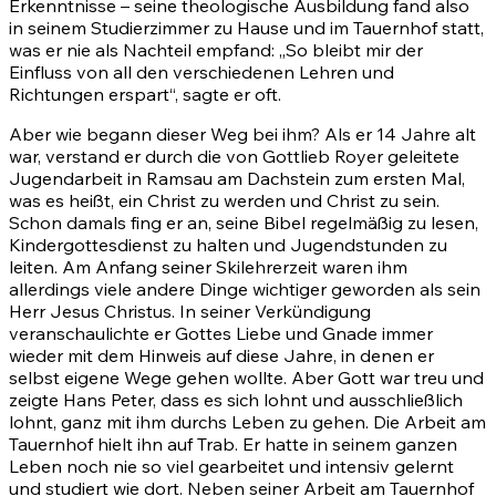
Erkenntnisse – seine theologische Ausbildung fand also
in seinem Studierzimmer zu Hause und im Tauernhof statt,
was er nie als Nachteil empfand: „So bleibt mir der
Einfluss von all den verschiedenen Lehren und
Richtungen erspart“, sagte er oft.
Aber wie begann dieser Weg bei ihm? Als er 14 Jahre alt
war, verstand er durch die von Gottlieb Royer geleitete
Jugendarbeit in Ramsau am Dachstein zum ersten Mal,
was es heißt, ein Christ zu werden und Christ zu sein.
Schon damals fing er an, seine Bibel regelmäßig zu lesen,
Kindergottesdienst zu halten und Jugendstunden zu
leiten. Am Anfang seiner Skilehrerzeit waren ihm
allerdings viele andere Dinge wichtiger geworden als sein
Herr Jesus Christus. In seiner Verkündigung
veranschaulichte er Gottes Liebe und Gnade immer
wieder mit dem Hinweis auf diese Jahre, in denen er
selbst eigene Wege gehen wollte. Aber Gott war treu und
zeigte Hans Peter, dass es sich lohnt und ausschließlich
lohnt, ganz mit ihm durchs Leben zu gehen. Die Arbeit am
Tauernhof hielt ihn auf Trab. Er hatte in seinem ganzen
Leben noch nie so viel gearbeitet und intensiv gelernt
und studiert wie dort. Neben seiner Arbeit am Tauernhof