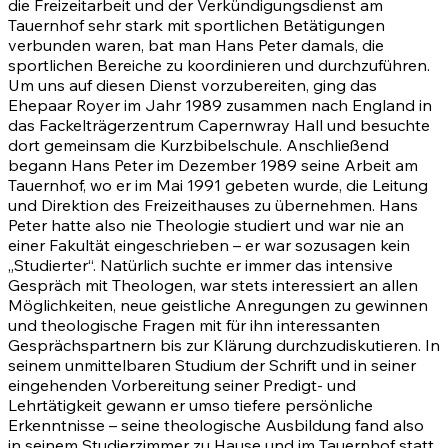
die Freizeitarbeit und der Verkündigungsdienst am
Tauernhof sehr stark mit sportlichen Betätigungen
verbunden waren, bat man Hans Peter damals, die
sportlichen Bereiche zu koordinieren und durchzuführen.
Um uns auf diesen Dienst vorzubereiten, ging das
Ehepaar Royer im Jahr 1989 zusammen nach England in
das Fackelträgerzentrum Capernwray Hall und besuchte
dort gemeinsam die Kurzbibelschule. Anschließend
begann Hans Peter im Dezember 1989 seine Arbeit am
Tauernhof, wo er im Mai 1991 gebeten wurde, die Leitung
und Direktion des Freizeithauses zu übernehmen. Hans
Peter hatte also nie Theologie studiert und war nie an
einer Fakultät eingeschrieben – er war sozusagen kein
„Studierter“. Natürlich suchte er immer das intensive
Gespräch mit Theologen, war stets interessiert an allen
Möglichkeiten, neue geistliche Anregungen zu gewinnen
und theologische Fragen mit für ihn interessanten
Gesprächspartnern bis zur Klärung durchzudiskutieren. In
seinem unmittelbaren Studium der Schrift und in seiner
eingehenden Vorbereitung seiner Predigt- und
Lehrtätigkeit gewann er umso tiefere persönliche
Erkenntnisse – seine theologische Ausbildung fand also
in seinem Studierzimmer zu Hause und im Tauernhof statt,