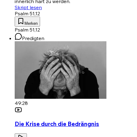
innerlich hart zu werden.
Skript lesen
Psalm 51,12
Merken
Psalm 51,12
Predigten
49:28
Die Krise durch die Bedrängnis