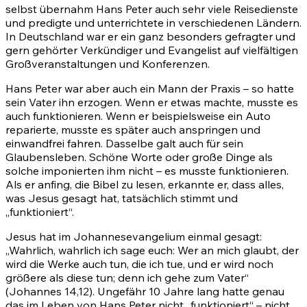
selbst übernahm Hans Peter auch sehr viele Reisedienste
und predigte und unterrichtete in verschiedenen Ländern.
In Deutschland war er ein ganz besonders gefragter und
gern gehörter Verkündiger und Evangelist auf vielfältigen
Großveranstaltungen und Konferenzen.
Hans Peter war aber auch ein Mann der Praxis – so hatte
sein Vater ihn erzogen. Wenn er etwas machte, musste es
auch funktionieren. Wenn er beispielsweise ein Auto
reparierte, musste es später auch anspringen und
einwandfrei fahren. Dasselbe galt auch für sein
Glaubensleben. Schöne Worte oder große Dinge als
solche imponierten ihm nicht – es musste funktionieren.
Als er anfing, die Bibel zu lesen, erkannte er, dass alles,
was Jesus gesagt hat, tatsächlich stimmt und
„funktioniert“.
Jesus hat im Johannesevangelium einmal gesagt:
„Wahrlich, wahrlich ich sage euch: Wer an mich glaubt, der
wird die Werke auch tun, die ich tue, und er wird noch
größere als diese tun; denn ich gehe zum Vater“
(Johannes 14,12). Ungefähr 10 Jahre lang hatte genau
das im Leben von Hans Peter nicht „funktioniert“ – nicht