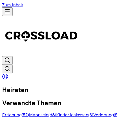
Zum Inhalt
Heiraten
Verwandte Themen
Erziehung
(
57
)
Mannsein
(
68
)
Kinder loslassen
(
3
)
Verlobung
(