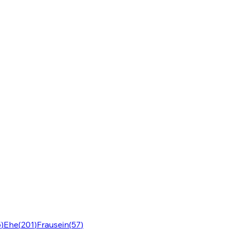
5
)
Ehe
(
201
)
Frausein
(
57
)