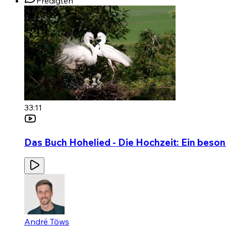
Predigten
33:11
Das Buch Hohelied - Die Hochzeit: Ein beso
André Töws