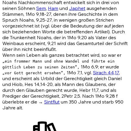
Noahs Nachkommenschaft entwickelt sich in drei von
seinen Söhnen
Sem
,
Ham
und
Japhet
ausgehenden
Stämmen,
1Mo 9,18-27
, denen ihre Geschichte in dem
Spruch Noahs, 9,25-27, in wenigen großen Strichen
vorgezeichnet ist (vgl. über die Bedeutung der auf jeden
sich beziehenden Worte die betreffenden Artikel). Durch
die Trunkenheit Noahs, der in
1Mo 9,20
als Vater des
Weinbaus erscheint, 9,21 wird das Gesamturteil der Schrift
über ihn nicht beeinflußt.
Wenn sein Leben als ganzes betrachtet wird, so war er
„ein frommer Mann und ohne Wandel und führte ein
1Mo 6,9
; er wurde
göttlich Leben zu seinen Zeiten“,
1Mo 7,1
, vgl.
Sirach 44,17
,
„vor Gott gerecht ersehen“,
und erscheint als Urbild der Gerechtigkeit gleich Daniel
und Hiob,
Hes 14,14-20
, als Mann des Glaubens, der
durch den Glauben gerecht wurde,
Hebr 11,7
, und als
Prediger der Gerechtigkeit,
2Petr 2,5
. Nach
1Mo 9,28
f
überlebte er die →
Sintflut
um 350 Jahre und starb 950
Jahre alt.