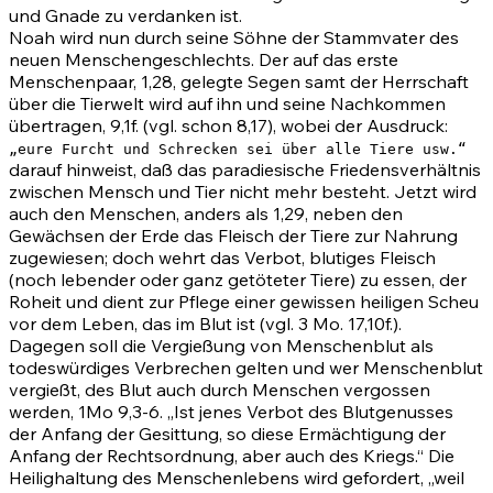
und Gnade zu verdanken ist.
Noah wird nun durch seine Söhne der Stammvater des
neuen Menschengeschlechts. Der auf das erste
Menschenpaar, 1,28, gelegte Segen samt der Herrschaft
über die Tierwelt wird auf ihn und seine Nachkommen
übertragen, 9,1f. (vgl. schon 8,17), wobei der Ausdruck:
„eure Furcht und Schrecken sei über alle Tiere usw.“
darauf hinweist, daß das paradiesische Friedensverhältnis
zwischen Mensch und Tier nicht mehr besteht. Jetzt wird
auch den Menschen, anders als 1,29, neben den
Gewächsen der Erde das Fleisch der Tiere zur Nahrung
zugewiesen; doch wehrt das Verbot, blutiges Fleisch
(noch lebender oder ganz getöteter Tiere) zu essen, der
Roheit und dient zur Pflege einer gewissen heiligen Scheu
vor dem Leben, das im Blut ist (vgl.
3 Mo. 17,10
f.).
Dagegen soll die Vergießung von Menschenblut als
todeswürdiges Verbrechen gelten und wer Menschenblut
vergießt, des Blut auch durch Menschen vergossen
werden,
1Mo 9,3-6
. „Ist jenes Verbot des Blutgenusses
der Anfang der Gesittung, so diese Ermächtigung der
Anfang der Rechtsordnung, aber auch des Kriegs.“ Die
Heilighaltung des Menschenlebens wird gefordert, „weil