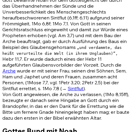
Gott bewahrte Noah vor dem Gottesgericht der durch
das Überhandnehmen der Sünde und die
Unverbesserlichkeit des Menschengeschlechts
heraufbeschworenen Sintflut (6,1ff; 6,11) aufgrund seiner
Frömmigkeit,
1Mo 6,8
f;
1Mo 7,1
. Von Gott in seinen
Gerichtsratschluss eingeweiht und damit zur Würde eines
Propheten erhoben (vgl.
Am 3,7)
und mit dem Bau der
Arche beauftragt, gab er durch Ausführung des Baus ein
Beispiel des Glaubensgehorsams
„und verdammte, das
heißt verurteilte die Welt (in ihrem Unglauben)“,
Hebr 11,7
. Er wurde dadurch eines der
Hebr 11
aufgeführten Glaubensvorbilder der Vorzeit. Durch die
Arche
wurde er mit seiner Frau, seinen drei Söhnen, Sem,
Ham und Japhet und deren Frauen, zusammen acht
Personen,
(1Mose 7,7
, vgl.
1Petr 3,20
;
2Petr 2,5)
bei der
Sintflut errettet, s.
1Mo 7,8
(→
Sintflut
).
Von Gott angewiesen, die Arche zu verlassen,
(1Mo 8,15ff)
,
bezeugte er danach seine Hingabe an Gott durch ein
Brandopfer, in das er den Dank für die Errettung wie die
Bitte um fernere Gnade hineingelegt haben mag; er baute
dazu den ersten in der Bibel erwähnten Altar.
Gottes Bund mit Noah