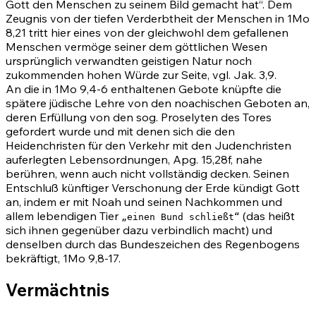
Gott den Menschen zu seinem Bild gemacht hat“. Dem
Zeugnis von der tiefen Verderbtheit der Menschen in
1Mo
8,21
tritt hier eines von der gleichwohl dem gefallenen
Menschen vermöge seiner dem göttlichen Wesen
ursprünglich verwandten geistigen Natur noch
zukommenden hohen Würde zur Seite, vgl.
Jak. 3,9
.
An die in
1Mo 9,4-6
enthaltenen Gebote knüpfte die
spätere jüdische Lehre von den noachischen Geboten an,
deren Erfüllung von den sog. Proselyten des Tores
gefordert wurde und mit denen sich die den
Heidenchristen für den Verkehr mit den Judenchristen
auferlegten Lebensordnungen,
Apg. 15,28
f, nahe
berühren, wenn auch nicht vollständig decken. Seinen
Entschluß künftiger Verschonung der Erde kündigt Gott
an, indem er mit Noah und seinen Nachkommen und
allem lebendigen Tier
(das heißt
„einen Bund schließt“
sich ihnen gegenüber dazu verbindlich macht) und
denselben durch das Bundeszeichen des Regenbogens
bekräftigt,
1Mo 9,8-17
.
Vermächtnis