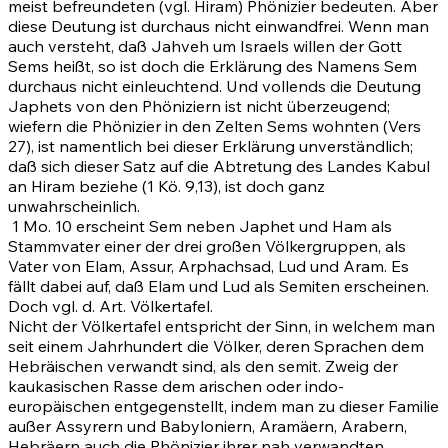
meist befreundeten (vgl. Hiram) Phönizier bedeuten. Aber
diese Deutung ist durchaus nicht einwandfrei. Wenn man
auch versteht, daß Jahveh um Israels willen der Gott
Sems heißt, so ist doch die Erklärung des Namens Sem
durchaus nicht einleuchtend. Und vollends die Deutung
Japhets von den Phöniziern ist nicht überzeugend;
wiefern die Phönizier in den Zelten Sems wohnten (Vers
27)
, ist namentlich bei dieser Erklärung unverständlich;
daß sich dieser Satz auf die Abtretung des Landes Kabul
an Hiram beziehe (1 Kö. 9,13), ist doch ganz
unwahrscheinlich.
1 Mo. 10
erscheint Sem neben Japhet und Ham als
Stammvater einer der drei großen Völkergruppen, als
Vater von Elam, Assur, Arphachsad, Lud und Aram. Es
fällt dabei auf, daß Elam und Lud als Semiten erscheinen.
Doch vgl. d. Art. Völkertafel.
Nicht der Völkertafel entspricht der Sinn, in welchem man
seit einem Jahrhundert die Völker, deren Sprachen dem
Hebräischen verwandt sind, als den semit. Zweig der
kaukasischen Rasse dem arischen oder indo-
europäischen entgegenstellt, indem man zu dieser Familie
außer Assyrern und Babyloniern, Aramäern, Arabern,
Hebräern auch die Phönizier ihrer nah verwandten