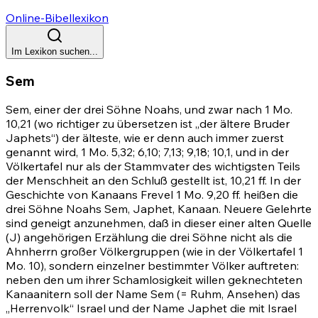
Online-Bibellexikon
Im Lexikon suchen...
Sem
Sem, einer der drei Söhne Noahs, und zwar nach
1 Mo.
10,21
(wo richtiger zu übersetzen ist „der ältere Bruder
Japhets“) der älteste, wie er denn auch immer zuerst
genannt wird,
1 Mo. 5,32
;
6,10
;
7,13
;
9,18
;
10,1
, und in der
Völkertafel nur als der Stammvater des wichtigsten Teils
der Menschheit an den Schluß gestellt ist, 10,21 ff. In der
Geschichte von Kanaans Frevel
1 Mo. 9,20 ff.
heißen die
drei Söhne Noahs Sem, Japhet, Kanaan. Neuere Gelehrte
sind geneigt anzunehmen, daß in dieser einer alten Quelle
(J) angehörigen Erzählung die drei Söhne nicht als die
Ahnherrn großer Völkergruppen (wie in der Völkertafel
1
Mo. 10)
, sondern einzelner bestimmter Völker auftreten:
neben den um ihrer Schamlosigkeit willen geknechteten
Kanaanitern soll der Name Sem (= Ruhm, Ansehen) das
„Herrenvolk“ Israel und der Name Japhet die mit Israel