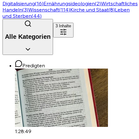
Digitalisierung
(
16
)
Ernährungsideologien
(
2
)
Wirtschaftliches
Handeln
(
3
)
Wissenschaft
(
114
)
Kirche und Staat
(
8
)
Leben
und Sterben
(
44
)
3
Inhalte
Alle Kategorien
Predigten
1:28:49