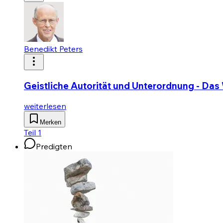
Benedikt Peters
Geistliche Autorität und Unterordnung - Da
weiterlesen
Merken
Teil 1
Predigten