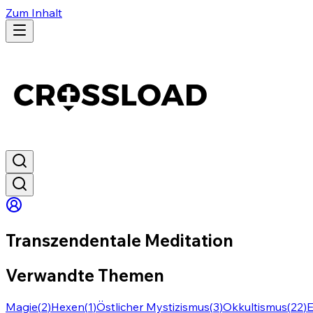
Zum Inhalt
Transzendentale Meditation
Verwandte Themen
Magie
(
2
)
Hexen
(
1
)
Östlicher Mystizismus
(
3
)
Okkultismus
(
22
)
E