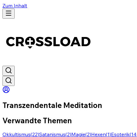
Zum Inhalt
Transzendentale Meditation
Verwandte Themen
Okkultismus
(
22
)
Satanismus
(
2
)
Magie
(
2
)
Hexen
(
1
)
Esoterik
(
14