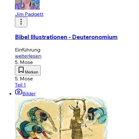
Jim Padgett
Bibel Illustrationen - Deuteronomium
Einführung
weiterlesen
5. Mose
Merken
5. Mose
Teil 1
Bilder