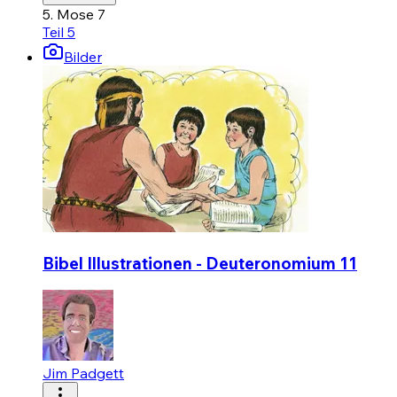
5. Mose 7
Teil 5
Bilder
Bibel Illustrationen - Deuteronomium 11
Jim Padgett