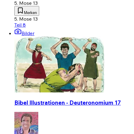
5. Mose 13
Merken
5. Mose 13
Teil 8
Bilder
Bibel Illustrationen - Deuteronomium 17