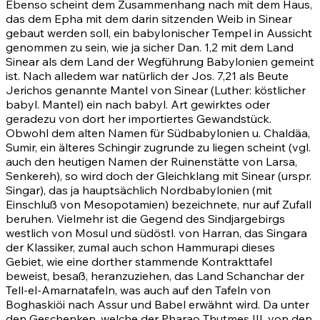
Ebenso scheint dem Zusammenhang nach mit dem Haus,
das dem Epha mit dem darin sitzenden Weib in Sinear
gebaut werden soll, ein babylonischer Tempel in Aussicht
genommen zu sein, wie ja sicher
Dan. 1,2
mit dem Land
Sinear als dem Land der Wegführung Babylonien gemeint
ist. Nach alledem war natürlich der
Jos. 7,21
als Beute
Jerichos genannte Mantel von Sinear (Luther: köstlicher
babyl. Mantel) ein nach babyl. Art gewirktes oder
geradezu von dort her importiertes Gewandstück.
Obwohl dem alten Namen für Südbabylonien u. Chaldäa,
Sumir, ein älteres Schingir zugrunde zu liegen scheint (vgl.
auch den heutigen Namen der Ruinenstätte von Larsa,
Senkereh), so wird doch der Gleichklang mit Sinear (urspr.
Singar), das ja hauptsächlich Nordbabylonien (mit
Einschluß von Mesopotamien) bezeichnete, nur auf Zufall
beruhen. Vielmehr ist die Gegend des Sindjargebirgs
westlich von Mosul und südöstl. von Harran, das Singara
der Klassiker, zumal auch schon Hammurapi dieses
Gebiet, wie eine dorther stammende Kontrakttafel
beweist, besaß, heranzuziehen, das Land Schanchar der
Tell-el-Amarnatafeln, was auch auf den Tafeln von
Boghaskiöi nach Assur und Babel erwähnt wird. Da unter
den Geschenken, welche der Pharao Thutmes III. von den