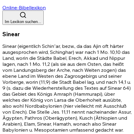
Online-Bibellexikon
Im Lexikon suchen...
Sinear
Sinear (eigentlich Schinʽar, bezw., da das Ajin oft härter
ausgesprochen wird, Schinghar) war nach
1 Mo. 10,10
das
Land, worin die Städte Babel, Erech, Akkad und Nippur
lagen, nach
1 Mo. 11,2
(als sie aus dem Osten, das heißt
vom Landungsberg der Arche, nach Weiten zogen) das
ebene Land im Westen des Zagrosgebirgs und seiner
Vorberge, worin (11,9) die Stadt Babel lag, und nach 14,1 u.
9
(s. dazu die Wiederherstellung des Textes auf Sinear 64)
das Gebiet des Königs Amraph (Hammurapi), über
welches der König von Larsa die Oberhoheit ausübte,
also wohl Nordbabylonien (hier vielleicht mit Ausschluß
von Erech). Die Stelle
Jes. 11,11
nennt nacheinander Assur,
Ägypten, Pathros (Oberägypten), Kusch (Äthiopien und
Arabien), Elam, Sinear, Hamath, wonach also Sinear
Babylonien u. Mesopotamien umfassend gedacht war.