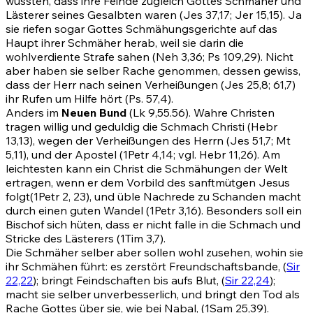
wussten, dass ihre Feinde zugleich Gottes Schmäher und
Lästerer seines Gesalbten waren
(Jes 37,17
;
Jer 15,15)
. Ja
sie riefen sogar Gottes Schmähungsgerichte auf das
Haupt ihrer Schmäher herab, weil sie darin die
wohlverdiente Strafe sahen
(Neh 3,36
;
Ps 109,29)
. Nicht
aber haben sie selber Rache genommen, dessen gewiss,
dass der Herr nach seinen Verheißungen
(Jes 25,8
;
61,7)
ihr Rufen um Hilfe hört
(Ps. 57,4)
.
Anders im
Neuen Bund
(Lk 9,55.56)
. Wahre Christen
tragen willig und geduldig die Schmach Christi
(Hebr
13,13)
, wegen der Verheißungen des Herrn
(Jes 51,7
;
Mt
5,11)
, und der Apostel
(1Petr 4,14
; vgl.
Hebr 11,26)
. Am
leichtesten kann ein Christ die Schmähungen der Welt
ertragen, wenn er dem Vorbild des sanftmütgen Jesus
folgt
(1Petr 2, 23)
, und üble Nachrede zu Schanden macht
durch einen guten Wandel
(1Petr 3,16)
. Besonders soll ein
Bischof sich hüten, dass er nicht falle in die Schmach und
Stricke des Lästerers
(1Tim 3,7)
.
Die Schmäher selber aber sollen wohl zusehen, wohin sie
ihr Schmähen führt: es zerstört Freundschaftsbande, (
Sir
22,22
); bringt Feindschaften bis aufs Blut, (
Sir 22,24
);
macht sie selber unverbesserlich, und bringt den Tod als
Rache Gottes über sie, wie bei Nabal,
(1Sam 25,39)
.