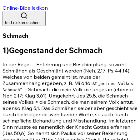
Online-Bibellexikon
Im Lexikon suchen...
Schmach
1)Gegenstand der Schmach
In der Regel = Entehrung und Beschimpfung, sowohl
Schmähen als Geschmäht werden
(Neh. 2,17
;
Ps 44,14)
.
Welches von beiden gemeint ist, muss der
Zusammenhang ergeben, z. B.
Mi 6,16
ist
„meines Volkes
= Schmach, die mein Volk mir angetan (ebenso
Schmach“
Neh 2,17
;
Klag 3,61)
. Umgekehrt
Jes 25,8
, die Schmach
seines Volkes = die Schmach, die man seinem Volk antut,
ebenso
Klag 5,1
. Das Schmähen selber aber geschieht wie
durch beleidigende, weh tuende Worte, so auch durch
schimpfliche Behandlung und Misshandlung. Im letzteren
Sinn musste es namentlich der Knecht Gottes erfahren
(Jes 50,6)
. So nennt sich Paulus vor seiner Bekehrung
einen Schmäher
(1Tim 1,13)
, nämlich Christi. Umgekehrt