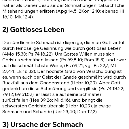
hat er als Diener Jesu selber Schmähungen, tatsächliche
Misshandlungen erlitten
(Apg 14,5
;
2Kor 12,10
; ebenso
Hi
16,10
;
Mk 12,4)
.
2) Gottloses Leben
Die sündlichste Schmach ist diejenige, die man Gott antut
durch feindselige Gesinnung wie durch gottloses Leben
(4Mo 15,30
;
Ps 74,18
.
22)
. Um Gottes Willen muss sich
Christus schmähen lassen
(Ps 69,8
.
10
;
Röm 15,3)
, und zwar
auf die schmählichste Weise,
(Ps 69,21
; vgl.
Ps 22,7
;
Mt
27,44
;
Lk 18,32)
. Der höchste Grad von Verschuldung ist
es, wenn auch der Geist der Gnade geschmäht wird durch
Rückfall aus dem Gnadenstand
(Hebr 10,29)
. Aber Gott
gedenkt an diese Schmähung und vergilt sie
(Ps 74,18
.
22
;
79,12
;
89,51.52)
, er lässt sie auf seine Schmäher
zurückfallen
(Hes 39,26
;
Mi 6,16)
, und bringt die
schwersten Gerichte über sie
(Hebr 10,29)
, ja ewige
Schmach und Schande
(Jer 23,40
;
Dan 12,2)
.
3) Ursache der Schmach