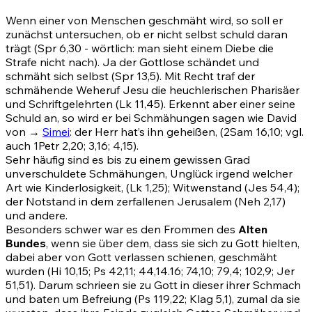
Wenn einer von Menschen geschmäht wird, so soll er
zunächst untersuchen, ob er nicht selbst schuld daran
trägt
(Spr 6,30
- wörtlich: man sieht einem Diebe die
Strafe nicht nach). Ja der Gottlose schändet und
schmäht sich selbst
(Spr 13,5)
. Mit Recht traf der
schmähende Weheruf Jesu die heuchlerischen Pharisäer
und Schriftgelehrten
(Lk 11,45)
. Erkennt aber einer seine
Schuld an, so wird er bei Schmähungen sagen wie David
von →
Simei
: der Herr hat’s ihn geheißen,
(2Sam 16,10
; vgl.
auch
1Petr 2,20
;
3,16
;
4,15)
.
Sehr häufig sind es bis zu einem gewissen Grad
unverschuldete Schmähungen, Unglück irgend welcher
Art wie Kinderlosigkeit,
(Lk 1,25)
; Witwenstand
(Jes 54,4)
;
der Notstand in dem zerfallenen Jerusalem
(Neh 2,17)
und andere.
Besonders schwer war es den Frommen des
Alten
Bundes
, wenn sie über dem, dass sie sich zu Gott hielten,
dabei aber von Gott verlassen schienen, geschmäht
wurden
(Hi 10,15
;
Ps 42,11
;
44,14
.
16
;
74,10
;
79,4
;
102,9
;
Jer
51,51)
. Darum schrieen sie zu Gott in dieser ihrer Schmach
und baten um Befreiung
(Ps 119,22
;
Klag 5,1)
, zumal da sie