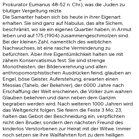
Prokurator Eumanus 48-52 n. Chr.), was die Juden zu
blutiger Vergeltung reizte.
Die Samariter haben sich bis heute in ihrer Eigenart
erhalten. Sie sind ganz auf Nabulus, das alte Sichem,
beschränkt, wo sie ein eigenes Quartier haben, in Armut
leben und auf 175 (1904) zusammengeschmolzen sind.
Bei der kleinen Zahl, namentlich des weiblichen
Nachwuchses, ist eine rasche Verminderung zu
befürchten. Aber ihre Eigentümlichkeit halten sie mit
zähem Konservatismus fest. Sie sind strenge
Monotheisten, der Bilderverehrung und allen
anthropomorphistischen Ausdrücken feind, glauben an
Engel, böse Geister, Auferstehung, erwarten einen
Messias (Taheb, der Bekehrer), der 6000 Jahre nach
Erschaffung der Welt erscheinen, die Völker zum wahren
Glauben bekehren und dann neben dem Garizim
begraben werden wird. Nach weiteren 1000 Jahren wird
das Weltgericht folgen. Sie feiern die Feste
3 Mo. 23
,
halten das Gebot der Beschneidung ein, verpflichten
nicht den Bruder, sondern den nächsten Freund des
kinderlos Verstorbenen zur Heirat mit der Witwe. Immer
noch setzen sie ihre Wallfahrten fort zu dem heiligen