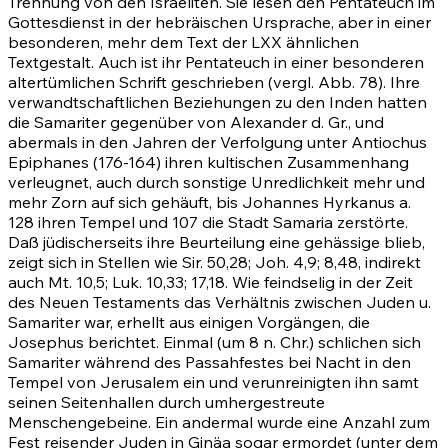
Trennung von den Israeliten. Sie lesen den Pentateuch im
Gottesdienst in der hebräischen Ursprache, aber in einer
besonderen, mehr dem Text der LXX ähnlichen
Textgestalt. Auch ist ihr Pentateuch in einer besonderen
altertümlichen Schrift geschrieben (vergl. Abb. 78). Ihre
verwandtschaftlichen Beziehungen zu den Inden hatten
die Samariter gegenüber von Alexander d. Gr., und
abermals in den Jahren der Verfolgung unter Antiochus
Epiphanes (176-164) ihren kultischen Zusammenhang
verleugnet, auch durch sonstige Unredlichkeit mehr und
mehr Zorn auf sich gehäuft, bis Johannes Hyrkanus a.
128 ihren Tempel und 107 die Stadt Samaria zerstörte.
Daß jüdischerseits ihre Beurteilung eine gehässige blieb,
zeigt sich in Stellen wie Sir. 50,28;
Joh. 4,9
;
8,48
, indirekt
auch
Mt. 10,5
; Luk. 10,33; 17,18. Wie feindselig in der Zeit
des Neuen Testaments das Verhältnis zwischen Juden u.
Samariter war, erhellt aus einigen Vorgängen, die
Josephus berichtet. Einmal (um 8 n. Chr.) schlichen sich
Samariter während des Passahfestes bei Nacht in den
Tempel von Jerusalem ein und verunreinigten ihn samt
seinen Seitenhallen durch umhergestreute
Menschengebeine. Ein andermal wurde eine Anzahl zum
Fest reisender Juden in Ginäa sogar ermordet (unter dem