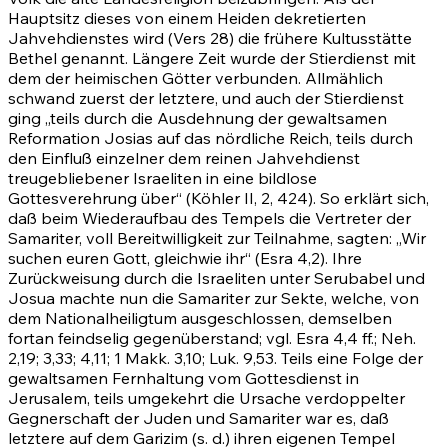
Hauptsitz dieses von einem Heiden dekretierten
Jahvehdienstes wird (Vers
28)
die frühere Kultusstätte
Bethel genannt. Längere Zeit wurde der Stierdienst mit
dem der heimischen Götter verbunden. Allmählich
schwand zuerst der letztere, und auch der Stierdienst
ging „teils durch die Ausdehnung der gewaltsamen
Reformation Josias auf das nördliche Reich, teils durch
den Einfluß einzelner dem reinen Jahvehdienst
treugebliebener Israeliten in eine bildlose
Gottesverehrung über“ (Köhler II, 2, 424). So erklärt sich,
daß beim Wiederaufbau des Tempels die Vertreter der
Samariter, voll Bereitwilligkeit zur Teilnahme, sagten: „Wir
suchen euren Gott, gleichwie ihr“
(Esra 4,2)
. Ihre
Zurückweisung durch die Israeliten unter Serubabel und
Josua machte nun die Samariter zur Sekte, welche, von
dem Nationalheiligtum ausgeschlossen, demselben
fortan feindselig gegenüberstand; vgl.
Esra 4,4 ff.
;
Neh.
2,19
;
3,33
;
4,11
; 1 Makk. 3,10; Luk. 9,53. Teils eine Folge der
gewaltsamen Fernhaltung vom Gottesdienst in
Jerusalem, teils umgekehrt die Ursache verdoppelter
Gegnerschaft der Juden und Samariter war es, daß
letztere auf dem Garizim (s. d.) ihren eigenen Tempel