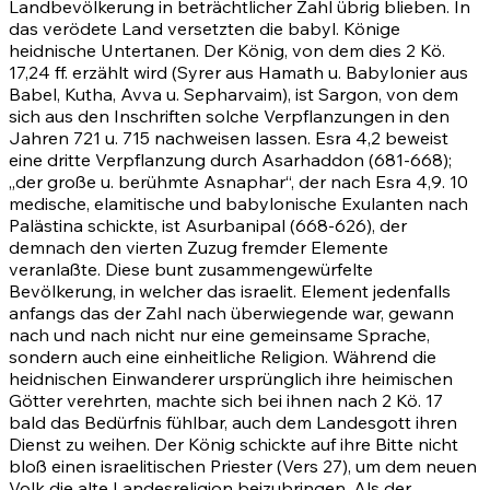
Landbevölkerung in beträchtlicher Zahl übrig blieben. In
das verödete Land versetzten die babyl. Könige
heidnische Untertanen. Der König, von dem dies 2 Kö.
17,24 ff. erzählt wird (Syrer aus Hamath u. Babylonier aus
Babel, Kutha, Avva u. Sepharvaim), ist Sargon, von dem
sich aus den Inschriften solche Verpflanzungen in den
Jahren 721 u. 715 nachweisen lassen.
Esra 4,2
beweist
eine dritte Verpflanzung durch Asarhaddon (681-668);
„der große u. berühmte Asnaphar“, der nach
Esra 4,9
.
10
medische, elamitische und babylonische Exulanten nach
Palästina schickte, ist Asurbanipal (668-626), der
demnach den vierten Zuzug fremder Elemente
veranlaßte. Diese bunt zusammengewürfelte
Bevölkerung, in welcher das israelit. Element jedenfalls
anfangs das der Zahl nach überwiegende war, gewann
nach und nach nicht nur eine gemeinsame Sprache,
sondern auch eine einheitliche Religion. Während die
heidnischen Einwanderer ursprünglich ihre heimischen
Götter verehrten, machte sich bei ihnen nach 2 Kö. 17
bald das Bedürfnis fühlbar, auch dem Landesgott ihren
Dienst zu weihen. Der König schickte auf ihre Bitte nicht
bloß einen israelitischen Priester (Vers
27)
, um dem neuen
Volk die alte Landesreligion beizubringen. Als der