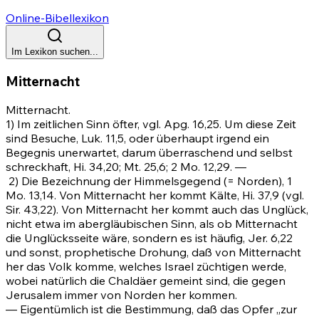
Online-Bibellexikon
Im Lexikon suchen...
Mitternacht
Mitternacht.
1) Im zeitlichen Sinn öfter, vgl.
Apg. 16,25
. Um diese Zeit
sind Besuche, Luk. 11,5, oder überhaupt irgend ein
Begegnis unerwartet, darum überraschend und selbst
schreckhaft,
Hi. 34,20
;
Mt. 25,6
;
2 Mo. 12,29
. —
2)
Die Bezeichnung der Himmelsgegend (= Norden),
1
Mo. 13,14
. Von Mitternacht her kommt Kälte,
Hi. 37,9
(vgl.
Sir. 43,22). Von Mitternacht her kommt auch das Unglück,
nicht etwa im abergläubischen Sinn, als ob Mitternacht
die Unglücksseite wäre, sondern es ist häufig,
Jer. 6,22
und sonst, prophetische Drohung, daß von Mitternacht
her das Volk komme, welches Israel züchtigen werde,
wobei natürlich die Chaldäer gemeint sind, die gegen
Jerusalem immer von Norden her kommen.
— Eigentümlich ist die Bestimmung, daß das Opfer „zur