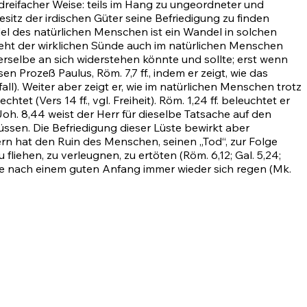
 dreifacher Weise: teils im Hang zu ungeordneter und
esitz der irdischen Güter seine Befriedigung zu finden
el des natürlichen Menschen ist ein Wandel in solchen
geht der wirklichen Sünde auch im natürlichen Menschen
derselbe an sich widerstehen könnte und sollte; erst wenn
iesen Prozeß Paulus,
Röm. 7,7 ff.
, indem er zeigt, wie das
l). Weiter aber zeigt er, wie im natürlichen Menschen trotz
nechtet (Vers
14 ff.
, vgl. Freiheit).
Röm. 1,24 ff.
beleuchtet er
Joh. 8,44
weist der Herr für dieselbe Tatsache auf den
en. Die Befriedigung dieser Lüste bewirkt aber
n hat den Ruin des Menschen, seinen „Tod“, zur Folge
u fliehen, zu verleugnen, zu ertöten
(Röm. 6,12
;
Gal. 5,24
;
ste nach einem guten Anfang immer wieder sich regen
(Mk.