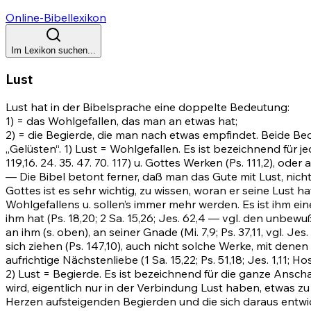
Online-Bibellexikon
Im Lexikon suchen...
Lust
Lust hat in der Bibelsprache eine doppelte Bedeutung:
1) = das Wohlgefallen, das man an etwas hat;
2) = die Begierde, die man nach etwas empfindet. Beide B
„Gelüsten“. 1) Lust = Wohlgefallen. Es ist bezeichnend für
119,16
.
24
.
35
.
47
.
70
.
117)
u. Gottes Werken
(Ps. 111,2)
, oder 
— Die Bibel betont ferner, daß man das Gute mit Lust, nic
Gottes ist es sehr wichtig, zu wissen, woran er seine Lust
Wohlgefallens u. sollen’s immer mehr werden. Es ist ihm ei
ihm hat
(Ps. 18,20
;
2
Sa. 15,26;
Jes. 62,4
— vgl. den unbewuß
an ihm (s. oben), an seiner Gnade
(Mi. 7,9
;
Ps. 37,11
, vgl.
Jes. 
sich ziehen
(Ps. 147,10)
, auch nicht solche Werke, mit dene
aufrichtige Nächstenliebe (1 Sa. 15,22;
Ps. 51,18
;
Jes. 1,11
;
Hos
2) Lust = Begierde. Es ist bezeichnend für die ganze Ans
wird, eigentlich nur in der Verbindung Lust haben, etwas z
Herzen aufsteigenden Begierden und die sich daraus entwic