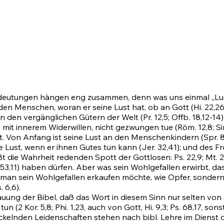
edeutungen hängen eng zusammen, denn was uns einmal „Lust
 jeden Menschen, woran er seine Lust hat, ob an Gott
(Hi. 22,2
an den vergänglichen Gütern der Welt (Pr. 12,5;
Offb. 18,12-14)
ht mit innerem Widerwillen, nicht gezwungen tue
(Röm. 12,8
; S
 hat. Von Anfang ist seine Lust an den Menschenkindern
(Spr. 8
ne Lust, wenn er ihnen Gutes tun kann
(Jer. 32,41)
; und des Fr
t die Wahrheit redenden Spott der Gottlosen:
Ps. 22,9
;
Mt. 2
53,11)
haben dürfen. Aber was sein Wohlgefallen erwirbt, das
n man sein Wohlgefallen erkaufen möchte, wie Opfer, sonde
. 6,6)
.
chauung der Bibel, daß das Wort in diesem Sinn nur selten 
u tun
(2 Kor. 5,8
; Phi. 1,23, auch von Gott,
Hi. 9,3
;
Ps. 68,17
, sons
kelnden Leidenschaften stehen nach bibl. Lehre im Dienst d