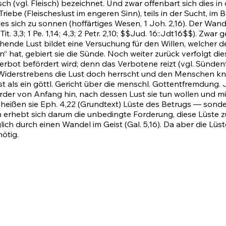
h (vgl. Fleisch) bezeichnet. Und zwar offenbart sich dies in
iebe (Fleischeslust im engeren Sinn), teils in der Sucht, im B
tes sich zu sonnen (hoffärtiges Wesen,
1 Joh. 2,16)
. Der Wand
;
Tit. 3,3
;
1
Pe. 1,14; 4,3;
2 Petr. 2,10
; $$
Jud. 16
::Jdt16$$). Zwar 
achende Lust bildet eine Versuchung für den Willen, welcher 
en“ hat, gebiert sie die Sünde. Noch weiter zurück verfolgt d
bot befördert wird; denn das Verbotene reizt (vgl. Sündenfal
s Widerstrebens die Lust doch herrscht und den Menschen k
 als ein göttl. Gericht über die menschl. Gottentfremdung.
 von Anfang hin, nach dessen Lust sie tun wollen und müss
 heißen sie
Eph. 4,22
(Grundtext) Lüste des Betrugs — sonder
n erhebt sich darum die unbedingte Forderung, diese Lüste z
öglich durch einen Wandel im Geist
(Gal. 5,16)
. Da aber die Lü
ötig.