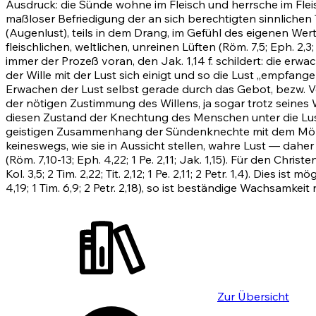
Ausdruck: die Sünde wohne im Fleisch und herrsche im Fleisc
maßloser Befriedigung der an sich berechtigten sinnlichen Tr
(Augenlust), teils in dem Drang, im Gefühl des eigenen Wer
fleischlichen, weltlichen, unreinen Lüften
(Röm. 7,5
;
Eph. 2,3
immer der Prozeß voran, den
Jak. 1,14
f. schildert: die erw
der Wille mit der Lust sich einigt und so die Lust „empfang
Erwachen der Lust selbst gerade durch das Gebot, bezw. Ver
der nötigen Zustimmung des Willens, ja sogar trotz seine
diesen Zustand der Knechtung des Menschen unter die Lust
geistigen Zusammenhang der Sündenknechte mit dem Mörder
keineswegs, wie sie in Aussicht stellen, wahre Lust — daher
(Röm. 7,10-13
;
Eph. 4,22
;
1
Pe. 2,11;
Jak. 1,15)
. Für den Christe
Kol. 3,5
;
2 Tim. 2,22
;
Tit. 2,12
;
1
Pe. 2,11;
2 Petr. 1,4)
. Dies ist m
4,19
;
1 Tim. 6,9
;
2 Petr. 2,18)
, so ist beständige Wachsamkeit n
Zur Übersicht