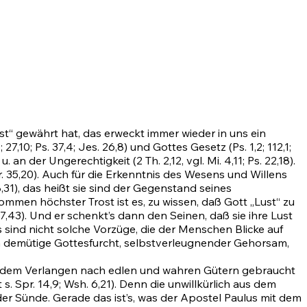
“ gewährt hat, das erweckt immer wieder in uns ein
6
;
27,10
;
Ps. 37,4
;
Jes. 26,8)
und Gottes Gesetz
(Ps. 1,2
;
112,1
;
u. an der Ungerechtigkeit (2 Th. 2,12, vgl.
Mi. 4,11
;
Ps. 22,18)
.
ir. 35,20). Auch für die Erkenntnis des Wesens und Willens
,31)
, das heißt sie sind der Gegenstand seines
ommen höchster Trost ist es, zu wissen, daß Gott „Lust“ zu
7,43)
. Und er schenkt’s dann den Seinen, daß sie ihre Lust
 sind nicht solche Vorzüge, die der Menschen Blicke auf
rn demütige Gottesfurcht, selbstverleugnender Gehorsam,
von dem Verlangen nach edlen und wahren Gütern gebraucht
t s.
Spr. 14,9
; Wsh. 6,21). Denn die unwillkürlich aus dem
er Sünde. Gerade das ist’s, was der Apostel Paulus mit dem