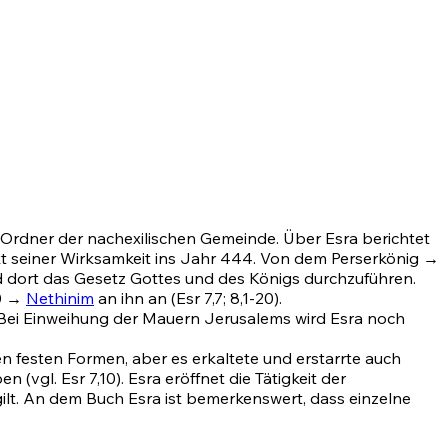
r Ordner der nachexilischen Gemeinde. Über Esra berichtet
 seiner Wirksamkeit ins Jahr 444. Von dem Perserkönig →
d dort das Gesetz Gottes und des Königs durchzuführen.
20 →
Nethinim
an ihn an
(Esr 7,7
;
8,1-20)
.
. Bei Einweihung der Mauern Jerusalems wird Esra noch
en festen Formen, aber es erkaltete und erstarrte auch
en (vgl.
Esr 7,10)
. Esra eröffnet die Tätigkeit der
lt. An dem Buch Esra ist bemerkenswert, dass einzelne