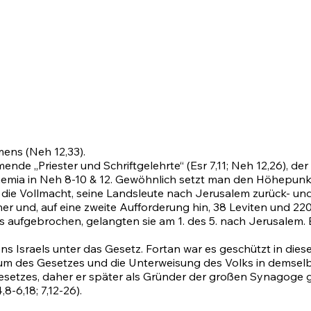
amens
(Neh 12,33)
.
ende „Priester und Schriftgelehrte“
(Esr 7,11
;
Neh 12,26)
, de
emia in
Neh 8-10
&
12
. Gewöhnlich setzt man den Höhepunkt
 die Vollmacht, seine Landsleute nach Jerusalem zurück- un
er und, auf eine zweite Aufforderung hin, 38 Leviten und 2
ts aufgebrochen, gelangten sie
am 1
. des 5. nach Jerusalem
ns Israels unter das Gesetz. Fortan war es geschützt in dies
dium des Gesetzes und die Unterweisung des Volks in demselb
etzes, daher er später als Gründer der großen Synagoge gi
4,8-6,18
;
7,12-26)
.