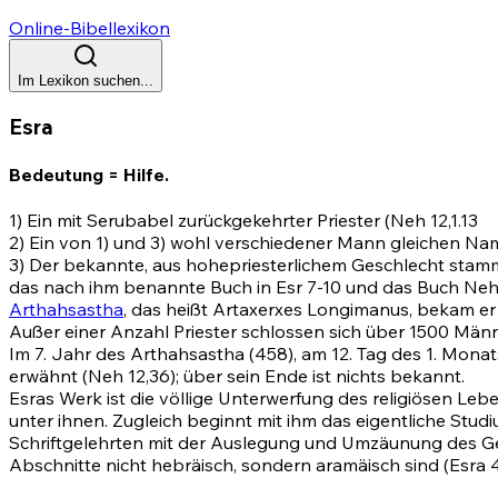
Online-Bibellexikon
Im Lexikon suchen...
Esra
Bedeutung = Hilfe.
1) Ein mit Serubabel zurückgekehrter Priester
(Neh 12,1
.13
2) Ein von 1) und 3) wohl verschiedener Mann gleichen N
3) Der bekannte, aus hohepriesterlichem Geschlecht stamm
das nach ihm benannte Buch in
Esr 7-10
und das Buch Neh
Arthahsastha
, das heißt Artaxerxes Longimanus, bekam er
Außer einer Anzahl Priester schlossen sich über 1500 Männ
Im 7. Jahr des Arthahsastha (458), am 12. Tag des 1. Mona
erwähnt
(Neh 12,36)
; über sein Ende ist nichts bekannt.
Esras Werk ist die völlige Unterwerfung des religiösen Lebe
unter ihnen. Zugleich beginnt mit ihm das eigentliche Stu
Schriftgelehrten mit der Auslegung und Umzäunung des Ges
Abschnitte nicht hebräisch, sondern aramäisch sind
(Esra 