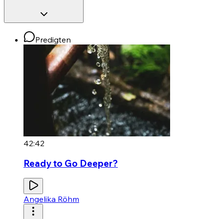
Predigten
42:42
Ready to Go Deeper?
Angelika Röhm