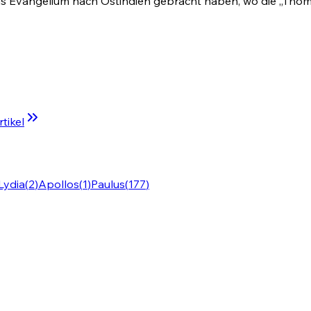
Evangelium nach Ostindien gebracht haben, wo die „Thomaschri
tikel
Lydia
(
2
)
Apollos
(
1
)
Paulus
(
177
)