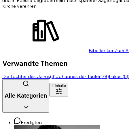
und in Edessa begraben sein, nach späterer Sage sogar das 
Kirche verehren.
Bibellexikon
Zum Ar
Verwandte Themen
Die Tochter des Jairus
(
3
)
Johannes der Täufer
(
78
)
Lukas
(
5
)
2
Inhalte
Alle Kategorien
Predigten