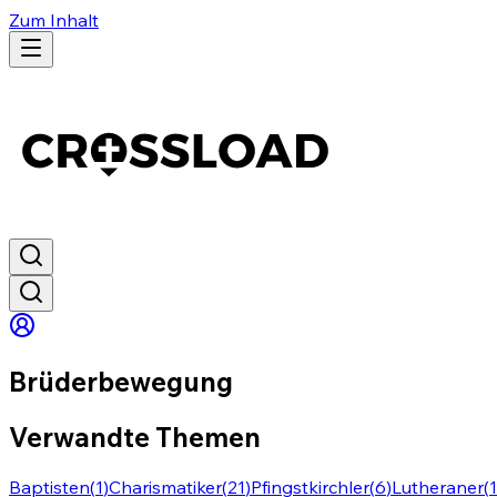
Zum Inhalt
Brüderbewegung
Verwandte Themen
Baptisten
(
1
)
Charismatiker
(
21
)
Pfingstkirchler
(
6
)
Lutheraner
(
1