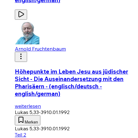
english/german)
Arnold Fruchtenbaum
Höhepunkte im Leben Jesu aus jüdischer
Sicht - Die Auseinandersetzung mit den
Pharisäern - (englisch/deutsch -
english/german)
weiterlesen
Lukas 5,33-39
10.01.1992
Merken
Lukas 5,33-39
10.01.1992
Teil 2