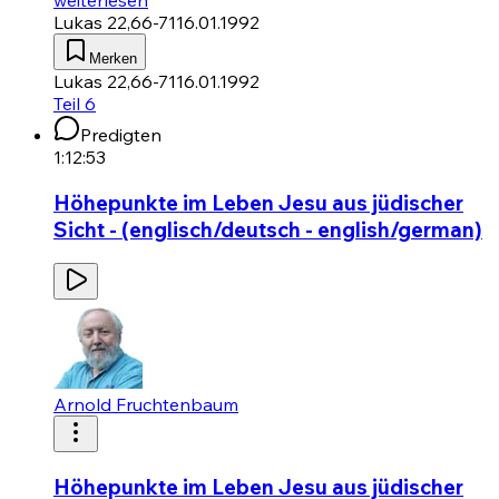
Lukas 22,66-71
16.01.1992
Merken
Lukas 22,66-71
16.01.1992
Teil 6
Predigten
1:12:53
Höhepunkte im Leben Jesu aus jüdischer
Sicht - (englisch/deutsch - english/german)
Arnold Fruchtenbaum
Höhepunkte im Leben Jesu aus jüdischer