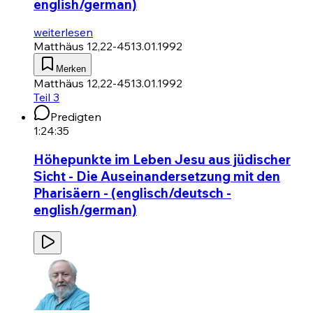
english/german)
weiterlesen
Matthäus 12,22-45
13.01.1992
Merken
Matthäus 12,22-45
13.01.1992
Teil 3
Predigten
1:24:35
Höhepunkte im Leben Jesu aus jüdischer
Sicht - Die Auseinandersetzung mit den
Pharisäern - (englisch/deutsch -
english/german)