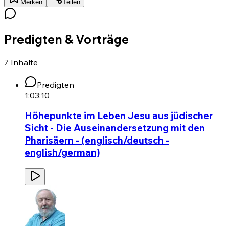
Merken
Teilen
Predigten & Vorträge
7
Inhalte
Predigten
1:03:10
Höhepunkte im Leben Jesu aus jüdischer
Sicht - Die Auseinandersetzung mit den
Pharisäern - (englisch/deutsch -
english/german)