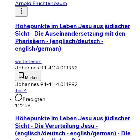
Arnold Fruchtenbaum
Höhepunkte im Leben Jesu aus jüdischer
Sicht - Die Auseinandersetzung mit den
Pharisäern - (englisch/deutsch -
english/german)
weiterlesen
Johannes 9,1-41
14.01.1992
Merken
Johannes 9,1-41
14.01.1992
Teil 4
Predigten
1:22:58
Höhepunkte im Leben Jesu aus jüdischer
Sicht - Die Verurteilung Jesu -
(englisch/deutsch - english/german) - Die