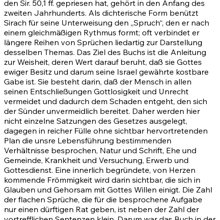
den Sir. 50,1 ff. gepriesen hat, gehört in den Anfang des
zweiten Jahrhunderts. Als dichterische Form benützt
Sirach für seine Unterweisung den „Spruch“, den er nach
einem gleichmäßigen Rythmus formt; oft verbindet er
längere Reihen von Sprüchen liedartig zur Darstellung
desselben Themas. Das Ziel des Buchs ist die Anleitung
zur Weisheit, deren Wert darauf beruht, daß sie Gottes
ewiger Besitz und darum seine Israel gewährte kostbare
Gabe ist. Sie besteht darin, daß der Mensch in allen
seinen Entschließungen Gottlosigkeit und Unrecht
vermeidet und dadurch dem Schaden entgeht, den sich
der Sünder unvermeidlich bereitet. Daher werden hier
nicht einzelne Satzungen des Gesetzes ausgelegt,
dagegen in reicher Fülle ohne sichtbar hervortretenden
Plan die unsre Lebensführung bestimmenden
Verhältnisse besprochen, Natur und Schrift, Ehe und
Gemeinde, Krankheit und Versuchung, Erwerb und
Gottesdienst. Eine innerlich begründete, von Herzen
kommende Frömmigkeit wird darin sichtbar, die sich in
Glauben und Gehorsam mit Gottes Willen einigt. Die Zahl
der flachen Sprüche, die für die besprochene Aufgabe
nur einen dürftigen Rat geben, ist neben der Zahl der
vortrefflichen Sentenzen klein. Darum war das Buch in der