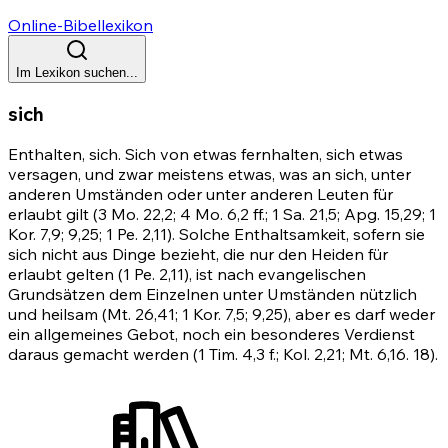
Online-Bibellexikon
Im Lexikon suchen...
sich
Enthalten, sich. Sich von etwas fernhalten, sich etwas
versagen, und zwar meistens etwas, was an sich, unter
anderen Umständen oder unter anderen Leuten für
erlaubt gilt
(3 Mo. 22,2
;
4 Mo. 6,2 ff.
;
1
Sa. 21,5;
Apg. 15,29
;
1
Kor. 7,9
;
9,25
;
1
Pe. 2,11). Solche Enthaltsamkeit, sofern sie
sich nicht aus Dinge bezieht, die nur den Heiden für
erlaubt gelten (1 Pe. 2,11), ist nach evangelischen
Grundsätzen dem Einzelnen unter Umständen nützlich
und heilsam
(Mt. 26,41
;
1 Kor. 7,5
;
9,25)
, aber es darf weder
ein allgemeines Gebot, noch ein besonderes Verdienst
daraus gemacht werden
(1 Tim. 4,3
f.;
Kol. 2,21
;
Mt. 6,16
.
18)
.