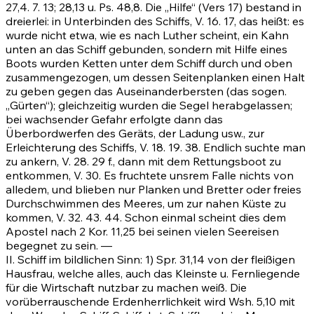
27,4
.
7
.
13
;
28,13
u.
Ps. 48,8
. Die „Hilfe“ (Vers
17)
bestand in
dreierlei: in Unterbinden des Schiffs, V.
16
.
17
, das heißt: es
wurde nicht etwa, wie es nach Luther scheint, ein Kahn
unten an das Schiff gebunden, sondern mit Hilfe eines
Boots wurden Ketten unter dem Schiff durch und oben
zusammengezogen, um dessen Seitenplanken einen Halt
zu geben gegen das Auseinanderbersten (das sogen.
„Gürten“); gleichzeitig wurden die Segel herabgelassen;
bei wachsender Gefahr erfolgte dann das
Überbordwerfen des Geräts, der Ladung usw., zur
Erleichterung des Schiffs, V.
18
.
19
.
38
. Endlich suchte man
zu ankern, V.
28
.
29 f.
, dann mit dem Rettungsboot zu
entkommen, V.
30
. Es fruchtete unsrem Falle nichts von
alledem, und blieben nur Planken und Bretter oder freies
Durchschwimmen des Meeres, um zur nahen Küste zu
kommen, V.
32
.
43
.
44
. Schon einmal scheint dies dem
Apostel nach
2 Kor. 11,25
bei seinen vielen Seereisen
begegnet zu sein. —
II. Schiff im bildlichen Sinn: 1)
Spr. 31,14
von der fleißigen
Hausfrau, welche alles, auch das Kleinste u. Fernliegende
für die Wirtschaft nutzbar zu machen weiß. Die
vorüberrauschende Erdenherrlichkeit wird Wsh. 5,10 mit