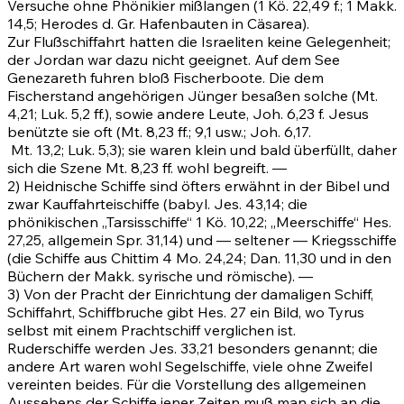
Versuche ohne Phönikier mißlangen (1 Kö. 22,49 f.; 1 Makk.
14,5; Herodes d. Gr. Hafenbauten in Cäsarea).
Zur Flußschiffahrt hatten die Israeliten keine Gelegenheit;
der Jordan war dazu nicht geeignet. Auf dem See
Genezareth fuhren bloß Fischerboote. Die dem
Fischerstand angehörigen Jünger besaßen solche
(Mt.
4,21
; Luk. 5,2 ff.), sowie andere Leute,
Joh. 6,23
f. Jesus
benützte sie oft
(Mt. 8,23 ff.; 9,1
usw.;
Joh. 6,17
.
Mt. 13,2
; Luk. 5,3); sie waren klein und bald überfüllt, daher
sich die Szene
Mt. 8,23 ff.
wohl begreift. —
2) Heidnische Schiffe sind öfters erwähnt in der Bibel und
zwar Kauffahrteischiffe (babyl.
Jes. 43,14
; die
phönikischen „Tarsisschiffe“ 1 Kö. 10,22; „Meerschiffe“
Hes.
27,25
, allgemein
Spr. 31,14)
und — seltener — Kriegsschiffe
(die Schiffe aus Chittim
4 Mo. 24,24
;
Dan. 11,30
und in den
Büchern der Makk. syrische und römische). —
3) Von der Pracht der Einrichtung der damaligen Schiff,
Schiffahrt, Schiffbruche gibt
Hes. 27
ein Bild, wo Tyrus
selbst mit einem Prachtschiff verglichen ist.
Ruderschiffe werden
Jes. 33,21
besonders genannt; die
andere Art waren wohl Segelschiffe, viele ohne Zweifel
vereinten beides. Für die Vorstellung des allgemeinen
Aussehens der Schiffe jener Zeiten muß man sich an die