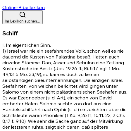
Online-Bibellexikon
Im Lexikon suchen...
Schiff
I. Im eigentlichen Sinn.
1) Israel war nie ein seefahrendes Volk, schon weil es nie
dauernd die Küsten von Palästina besaß. Hatten auch
einzelne Stämme, Dan, Asser und Sebulon eine Zeitlang
Küstenstriche im Besitz
(Jos. 19,26 ff.
;
Ri. 5,17
, vgl.
1 Mo.
49,13
;
5 Mo. 33,19)
, so kam es doch zu keinen
selbständigen Seeunternehmungen. Die einzigen israel.
Seefahrten, von welchen berichtet wird, gingen unter
Salomo von einem nicht palästinensischen Seehafen aus.
Es war Ezeongeber (s. d. Art), ein schon von David
eroberter Hafen. Salomo suchte von dort aus eine
Handelsschiffahrt nach Ophir (s. d.) einzurichten; aber die
Schiffsleute waren Phönikier (1 Kö. 9,26 ff.; 10,11.
22
;
2 Chr.
8,17
f.; 9,10). Wie sehr die Sache ganz auf der Mitwirkung
der letzteren ruhte, zeigt sich daran, daß spätere