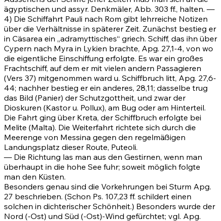
ägyptischen und assyr. Denkmäler, Abb. 303 ff., halten. —
4) Die Schiffahrt Pauli nach Rom gibt lehrreiche Notizen
über die Verhältnisse in späterer Zeit. Zunächst bestieg er
in Cäsarea ein „adramyttisches“ griech. Schiff, das ihn über
Cypern nach Myra in Lykien brachte,
Apg. 27,1-4
, von wo
die eigentliche Einschiffung erfolgte. Es war ein großes
Frachtschiff, auf dem er mit vielen andern Passagieren
(Vers
37)
mitgenommen ward u. Schiffbruch litt,
Apg. 27,6-
44
; nachher bestieg er ein anderes, 28,11; dasselbe trug
das Bild (Panier) der Schutzgottheit, und zwar der
Dioskuren (Kastor u. Pollux), am Bug oder am Hinterteil.
Die Fahrt ging über Kreta, der Schiffbruch erfolgte bei
Melite (Malta). Die Weiterfahrt richtete sich durch die
Meerenge von Messina gegen den regelmäßigen
Landungsplatz dieser Route, Puteoli.
— Die Richtung las man aus den Gestirnen, wenn man
überhaupt in die hohe See fuhr; soweit möglich folgte
man den Küsten.
Besonders genau sind die Vorkehrungen bei Sturm
Apg.
27
beschrieben. (Schon
Ps. 107,23 ff.
schildert einen
solchen in dichterischer Schönheit.) Besonders wurde der
Nord (-Ost) und Süd (-Ost)-Wind gefürchtet; vgl.
Apg.