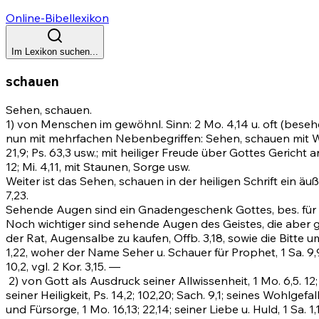
Online-Bibellexikon
Im Lexikon suchen...
schauen
Sehen, schauen.
1) von Menschen im gewöhnl. Sinn:
2 Mo. 4,14
u. oft (beseh
nun mit mehrfachen Nebenbegriffen: Sehen, schauen mit W
21,9
;
Ps. 63,3
usw.; mit heiliger Freude über Gottes Gericht 
12;
Mi. 4,11
, mit Staunen, Sorge usw.
Weiter ist das Sehen, schauen in der heiligen Schrift ei
7,23
.
Sehende Augen sind ein Gnadengeschenk Gottes, bes. für s
Noch wichtiger sind sehende Augen des Geistes, die aber 
der Rat, Augensalbe zu kaufen,
Offb. 3,18
, sowie die Bitte
1,22, woher der Name Seher u. Schauer für Prophet, 1 Sa. 9,
10,2
, vgl.
2 Kor. 3,15
. —
2)
von Gott als Ausdruck seiner Allwissenheit,
1 Mo. 6,5
.
12
seiner Heiligkeit,
Ps. 14,2
;
102,20
;
Sach. 9,1
; seines Wohlgefa
und Fürsorge,
1 Mo. 16,13
;
22,14
; seiner Liebe u. Huld, 1 Sa. 1,