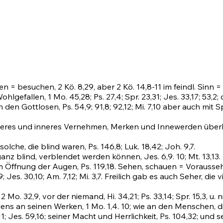
en = besuchen, 2 Kö. 8,29, aber 2 Kö. 14,8-11 im feindl. Sin
ohlgefallen,
1 Mo. 45,28
;
Ps. 27,4
;
Spr. 23,31
;
Jes. 33,17
;
53,2
;
an den Gottlosen,
Ps. 54,9
;
91,8
;
92,12
;
Mi. 7,10
aber auch mit S
n äußeres und inneres Vernehmen, Merken und Innewerden übe
olche, die blind waren,
Ps. 146,8
; Luk. 18,42;
Joh. 9,7
.
ganz blind, verblendet werden können,
Jes. 6,9
.
10
;
Mt. 13,13
.
 um Öffnung der Augen,
Ps. 119,18
. Sehen, schauen = Vorausse
9;
Jes. 30,10
;
Am. 7,12
;
Mi. 3,7
. Freilich gab es auch Seher, die
;
2 Mo. 32,9
, vor der niemand,
Hi. 34,21
;
Ps. 33,14
;
Spr. 15,3
, u. 
llens an seinen Werken,
1 Mo. 1,4
.
10
; wie an den Menschen, 
11;
Jes. 59,16
; seiner Macht und Herrlichkeit,
Ps. 104,32
; und s