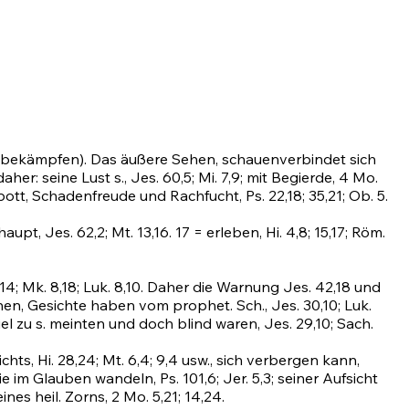
n = bekämpfen). Das äußere Sehen, schauenverbindet sich
 daher: seine Lust s.,
Jes. 60,5
;
Mi. 7,9
; mit Begierde,
4 Mo.
pott, Schadenfreude und Rachfucht,
Ps. 22,18
;
35,21
; Ob. 5.
rhaupt,
Jes. 62,2
;
Mt. 13,16
.
17
= erleben,
Hi. 4,8
;
15,17
;
Röm.
14
;
Mk. 8,18
; Luk. 8,10. Daher die Warnung
Jes. 42,18
und
hen, Gesichte haben vom prophet. Sch.,
Jes. 30,10
; Luk.
 viel zu s. meinten und doch blind waren,
Jes. 29,10
;
Sach.
nichts,
Hi. 28,24
;
Mt. 6,4
;
9,4
usw., sich verbergen kann,
die im Glauben wandeln,
Ps. 101,6
;
Jer. 5,3
; seiner Aufsicht
eines heil. Zorns,
2 Mo. 5,21
;
14,24
.