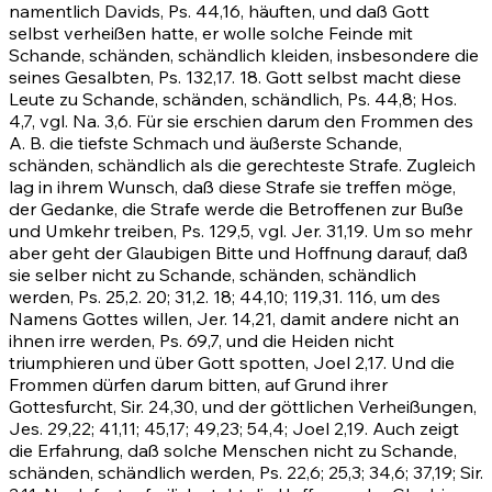
namentlich Davids,
Ps. 44,16
, häuften, und daß Gott
selbst verheißen hatte, er wolle solche Feinde mit
Schande, schänden, schändlich kleiden, insbesondere die
seines Gesalbten,
Ps. 132,17
.
18
. Gott selbst macht diese
Leute zu Schande, schänden, schändlich,
Ps. 44,8
;
Hos.
4,7
, vgl. Na. 3,6. Für sie erschien darum den Frommen des
A. B. die tiefste Schmach und äußerste Schande,
schänden, schändlich als die gerechteste Strafe. Zugleich
lag in ihrem Wunsch, daß diese Strafe sie treffen möge,
der Gedanke, die Strafe werde die Betroffenen zur Buße
und Umkehr treiben,
Ps. 129,5
, vgl.
Jer. 31,19
. Um so mehr
aber geht der Glaubigen Bitte und Hoffnung darauf, daß
sie selber nicht zu Schande, schänden, schändlich
werden,
Ps. 25,2
.
20
;
31,2
.
18
;
44,10
;
119,31
.
116
, um des
Namens Gottes willen,
Jer. 14,21
, damit andere nicht an
ihnen irre werden,
Ps. 69,7
, und die Heiden nicht
triumphieren und über Gott spotten,
Joel 2,17
. Und die
Frommen dürfen darum bitten, auf Grund ihrer
Gottesfurcht, Sir. 24,30, und der göttlichen Verheißungen,
Jes. 29,22
;
41,11
;
45,17
;
49,23
;
54,4
;
Joel 2,19
. Auch zeigt
die Erfahrung, daß solche Menschen nicht zu Schande,
schänden, schändlich werden,
Ps. 22,6
;
25,3
;
34,6
;
37,19
; Sir.