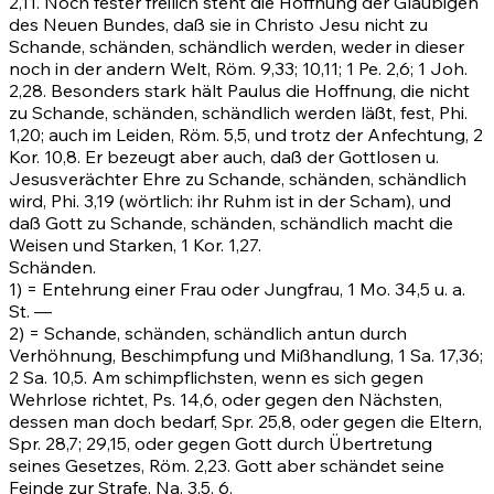
2,11. Noch fester freilich steht die Hoffnung der Glaubigen
des Neuen Bundes, daß sie in Christo Jesu nicht zu
Schande, schänden, schändlich werden, weder in dieser
noch in der andern Welt,
Röm. 9,33
;
10,11
;
1
Pe. 2,6;
1 Joh.
2,28
. Besonders stark hält Paulus die Hoffnung, die nicht
zu Schande, schänden, schändlich werden läßt, fest, Phi.
1,20; auch im Leiden,
Röm. 5,5
, und trotz der Anfechtung,
2
Kor. 10,8
. Er bezeugt aber auch, daß der Gottlosen u.
Jesusverächter Ehre zu Schande, schänden, schändlich
wird, Phi. 3,19 (wörtlich: ihr Ruhm ist in der Scham), und
daß Gott zu Schande, schänden, schändlich macht die
Weisen und Starken,
1 Kor. 1,27
.
Schänden.
1) = Entehrung einer Frau oder Jungfrau,
1 Mo. 34,5
u. a.
St. —
2) = Schande, schänden, schändlich antun durch
Verhöhnung, Beschimpfung und Mißhandlung, 1 Sa. 17,36;
2 Sa. 10,5. Am schimpflichsten, wenn es sich gegen
Wehrlose richtet,
Ps. 14,6
, oder gegen den Nächsten,
dessen man doch bedarf,
Spr. 25,8
, oder gegen die Eltern,
Spr. 28,7
;
29,15
, oder gegen Gott durch Übertretung
seines Gesetzes,
Röm. 2,23
. Gott aber schändet seine
Feinde zur Strafe, Na. 3,5.
6
.