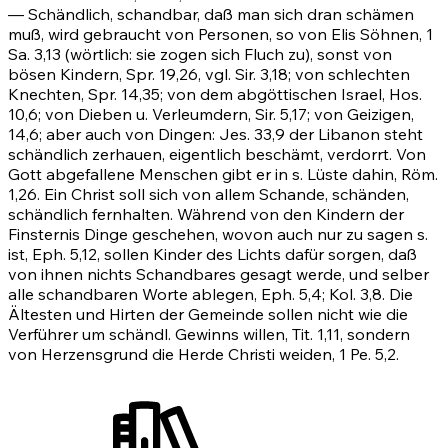
— Schändlich, schandbar, daß man sich dran schämen
muß, wird gebraucht von Personen, so von Elis Söhnen, 1
Sa. 3,13 (wörtlich: sie zogen sich Fluch zu), sonst von
bösen Kindern,
Spr. 19,26
, vgl. Sir. 3,18; von schlechten
Knechten,
Spr. 14,35
; von dem abgöttischen Israel,
Hos.
10,6
; von Dieben u. Verleumdern, Sir. 5,17; von Geizigen,
14,6; aber auch von Dingen:
Jes. 33,9
der Libanon steht
schändlich zerhauen, eigentlich beschämt, verdorrt. Von
Gott abgefallene Menschen gibt er in s. Lüste dahin,
Röm.
1,26
. Ein Christ soll sich von allem Schande, schänden,
schändlich fernhalten. Während von den Kindern der
Finsternis Dinge geschehen, wovon auch nur zu sagen s.
ist,
Eph. 5,12
, sollen Kinder des Lichts dafür sorgen, daß
von ihnen nichts Schandbares gesagt werde, und selber
alle schandbaren Worte ablegen,
Eph. 5,4
;
Kol. 3,8
. Die
Ältesten und Hirten der Gemeinde sollen nicht wie die
Verführer um schändl. Gewinns willen,
Tit. 1,11
, sondern
von Herzensgrund die Herde Christi weiden, 1 Pe. 5,2.