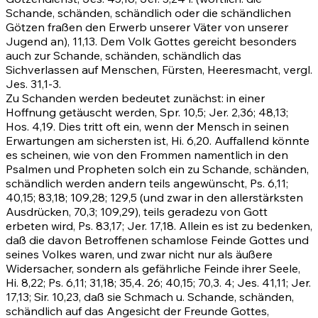
Schande, schänden, schändlich oder die schändlichen
Götzen fraßen den Erwerb unserer Väter von unserer
Jugend an), 11,13. Dem Volk Gottes gereicht besonders
auch zur Schande, schänden, schändlich das
Sichverlassen auf Menschen, Fürsten, Heeresmacht, vergl.
Jes. 31,1-3
.
Zu Schanden werden bedeutet zunächst: in einer
Hoffnung getäuscht werden,
Spr. 10,5
;
Jer. 2,36
;
48,13
;
Hos. 4,19
. Dies tritt oft ein, wenn der Mensch in seinen
Erwartungen am sichersten ist,
Hi. 6,20
. Auffallend könnte
es scheinen, wie von den Frommen namentlich in den
Psalmen und Propheten solch ein zu Schande, schänden,
schändlich werden andern teils angewünscht,
Ps. 6,11
;
40,15
;
83,18
;
109,28
;
129,5
(und zwar in den allerstärksten
Ausdrücken, 70,3; 109,29), teils geradezu von Gott
erbeten wird,
Ps. 83,17
;
Jer. 17,18
. Allein es ist zu bedenken,
daß die davon Betroffenen schamlose Feinde Gottes und
seines Volkes waren, und zwar nicht nur als äußere
Widersacher, sondern als gefährliche Feinde ihrer Seele,
Hi. 8,22
;
Ps. 6,11
;
31,18
;
35,4
.
26
;
40,15
;
70,3
.
4
;
Jes. 41,11
;
Jer.
17,13
; Sir. 10,23, daß sie Schmach u. Schande, schänden,
schändlich auf das Angesicht der Freunde Gottes,