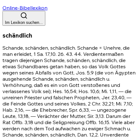
Online-Bibellexikon
Im Lexikon suchen...
schändlich
Schande, schänden, schändlich. Schande = Unehre, die
man erleidet, 1 Sa. 17,10.
26
.
43
.
44
. Verdientermaßen
tragen diejenigen Schande, schänden, schändlich, die
etwas Schandbares getan haben, so das Volk Gottes
wegen seines Abfalls von Gott,
Jos. 5,9
(die von Ägypten
ausgehende Schande, schänden, schändlich u.
Verhöhnung, daß es ein von Gott verstoßenes und
verlassenes Volk sei);
Hes. 16,54
;
Hos. 10,6
;
Mi. 1,11
, — die
unreinen Priester und falschen Propheten,
Jer. 23,40
, —
die Feinde Gottes und seines Volkes,
2 Chr. 32,21
;
Mi. 7,10
;
Hab. 2,16
, — die Ehebrecher,
Spr. 6,33
, — ungezogene
Leute, 13,18, — Verächter der Mutter, Sir. 3,13. Darum der
Rat
Offb. 3,18
und die Seligpreisung
Offb. 16,15
. Viele aber
werden nach dem Tod aufwachen zu ewiger Schmach u.
Schande, schänden, schändlich,
Dan. 12,2
. Unverdiente