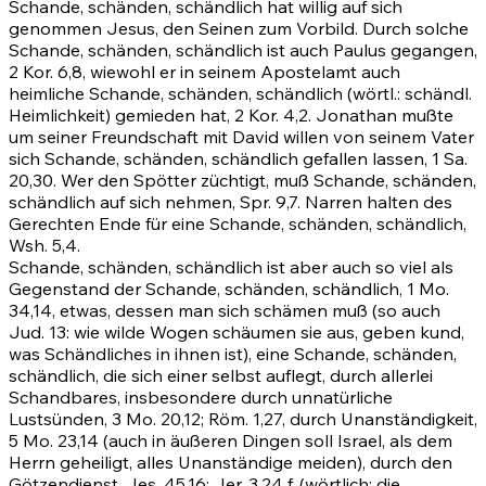
Schande, schänden, schändlich hat willig auf sich
genommen Jesus, den Seinen zum Vorbild. Durch solche
Schande, schänden, schändlich ist auch Paulus gegangen,
2 Kor. 6,8
, wiewohl er in seinem Apostelamt auch
heimliche Schande, schänden, schändlich (wörtl.: schändl.
Heimlichkeit) gemieden hat,
2 Kor. 4,2
. Jonathan mußte
um seiner Freundschaft mit David willen von seinem Vater
sich Schande, schänden, schändlich gefallen lassen, 1 Sa.
20,30. Wer den Spötter züchtigt, muß Schande, schänden,
schändlich auf sich nehmen,
Spr. 9,7
. Narren halten des
Gerechten Ende für eine Schande, schänden, schändlich,
Wsh. 5,4.
Schande, schänden, schändlich ist aber auch so viel als
Gegenstand der Schande, schänden, schändlich,
1 Mo.
34,14
, etwas, dessen man sich schämen muß (so auch
Jud. 13
: wie wilde Wogen schäumen sie aus, geben kund,
was Schändliches in ihnen ist), eine Schande, schänden,
schändlich, die sich einer selbst auflegt, durch allerlei
Schandbares, insbesondere durch unnatürliche
Lustsünden,
3 Mo. 20,12
;
Röm. 1,27
, durch Unanständigkeit,
5 Mo. 23,14
(auch in äußeren Dingen soll Israel, als dem
Herrn geheiligt, alles Unanständige meiden), durch den
Götzendienst,
Jes. 45,16
;
Jer. 3,24
f. (wörtlich: die