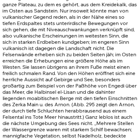
ganze Plateau, zu dem es gehört, aus dem Kreidekalk, das
im Osten aus Sandstein. Nur insoweit könnte man von
vulkanischer Gegend reden, als in der Nähe eines so
tiefen Erdspaltes stets unterirdische Bewegungen vor
sich gehen, die mit Niveauschwankungen verknüpft sind,
also vulkanische Erscheinungen im weitesten Sinn, die
sich in starken Erdbeben kundgeben; im engeren Sinn
vulkanisch ist dagegen die Landschaft nicht. Die
Felsenwände erheben sich zu beiden Seiten jäh; im Osten
erreichen die Erhebungen eine größere Höhe als im
Westen. Sie lassen übrigens an ihrem Fuße meist einen
freilich schmalen Rand. Von den Höhen eröffnet sich eine
herrliche Aussicht auf Gebirge und See, besonders
großartig zum Beispiel von der Paßhöhe von Engedi über
das Meer, die Halbinsel el-Lisan und die dahinter
liegenden moabitischen Berge mit den tiefen Einschnitten
des Zerka Main u. des Arnon. (Abb. 295 zeigt den Arnon,
der durch tiefe Schluchten herabbrausend aus einem
Felsental ins Tote Meer hinaustritt.) Ganz leblos ist auch
die nächste Umgebung des Sees nicht. „Mehrere Stellen
der Wassergrenze waren mit starkem Schilf bewachsen;
mannigfache Vegetation, selbst Nadelholz, bedeckte