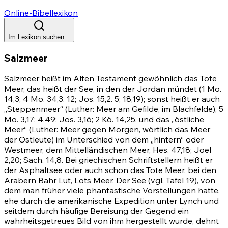
Online-Bibellexikon
Im Lexikon suchen...
Salzmeer
Salzmeer heißt im Alten Testament gewöhnlich das Tote
Meer, das heißt der See, in den der Jordan mündet
(1 Mo.
14,3
;
4 Mo. 34,3
.
12
;
Jos. 15,2
.
5
;
18,19)
; sonst heißt er auch
„Steppenmeer“ (Luther: Meer am Gefilde, im Blachfelde),
5
Mo. 3,17
;
4,49
;
Jos. 3,16
;
2
Kö. 14,25, und das „östliche
Meer“ (Luther: Meer gegen Morgen, wörtlich das Meer
der Ostleute) im Unterschied von dem „hintern“ oder
Westmeer, dem Mittelländischen Meer,
Hes. 47,18
;
Joel
2,20
;
Sach. 14,8
. Bei griechischen Schriftstellern heißt er
der Asphaltsee oder auch schon das Tote Meer, bei den
Arabern Bahr Lut, Lots Meer. Der See (vgl. Tafel 19), von
dem man früher viele phantastische Vorstellungen hatte,
ehe durch die amerikanische Expedition unter Lynch und
seitdem durch häufige Bereisung der Gegend ein
wahrheitsgetreues Bild von ihm hergestellt wurde, dehnt