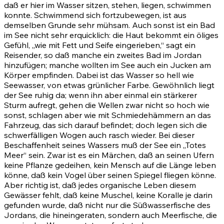
daß er hier im Wasser sitzen, stehen, liegen, schwimmen
konnte. Schwimmend sich fortzubewegen, ist aus
demselben Grunde sehr mühsam. Auch sonst ist ein Bad
im See nicht sehr erquicklich: die Haut bekommt ein öliges
Gefühl, „wie mit Fett und Seife eingerieben,“ sagt ein
Reisender, so daß manche ein zweites Bad im Jordan
hinzufügen; manche wollten im See auch ein Jucken am
Körper empfinden. Dabei ist das Wasser so hell wie
Seewasser, von etwas grünlicher Farbe. Gewöhnlich liegt
der See ruhig da; wenn ihn aber einmal ein stärkerer
Sturm aufregt, gehen die Wellen zwar nicht so hoch wie
sonst, schlagen aber wie mit Schmiedehämmern an das
Fahrzeug, das sich darauf befindet; doch legen sich die
schwerfälligen Wogen auch rasch wieder. Bei dieser
Beschaffenheit seines Wassers muß der See ein „Totes
Meer“ sein. Zwar ist es ein Märchen, daß an seinen Ufern
keine Pflanze gedeihen, kein Mensch auf die Länge leben
könne, daß kein Vogel über seinen Spiegel fliegen könne.
Aber richtig ist, daß jedes organische Leben diesem
Gewässer fehlt, daß keine Muschel, keine Koralle je darin
gefunden wurde, daß nicht nur die Süßwasserfische des
Jordans, die hineingeraten, sondern auch Meerfische, die