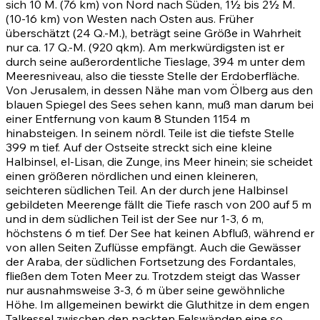
sich 10 M. (76 km) von Nord nach Süden, 1½ bis 2½ M.
(10-16 km) von Westen nach Osten aus. Früher
überschätzt (24 Q.-M.), beträgt seine Größe in Wahrheit
nur ca. 17 Q.-M. (920 qkm). Am merkwürdigsten ist er
durch seine außerordentliche Tieslage, 394 m unter dem
Meeresniveau, also die tiesste Stelle der Erdoberfläche.
Von Jerusalem, in dessen Nähe man vom Ölberg aus den
blauen Spiegel des Sees sehen kann, muß man darum bei
einer Entfernung von kaum 8 Stunden 1154 m
hinabsteigen. In seinem nördl. Teile ist die tiefste Stelle
399 m tief. Auf der Ostseite streckt sich eine kleine
Halbinsel, el-Lisan, die Zunge, ins Meer hinein; sie scheidet
einen größeren nördlichen und einen kleineren,
seichteren südlichen Teil. An der durch jene Halbinsel
gebildeten Meerenge fällt die Tiefe rasch von 200 auf 5 m
und in dem südlichen Teil ist der See nur 1-3, 6 m,
höchstens 6 m tief. Der See hat keinen Abfluß, während er
von allen Seiten Zuflüsse empfängt. Auch die Gewässer
der Araba, der südlichen Fortsetzung des Fordantales,
fließen dem Toten Meer zu. Trotzdem steigt das Wasser
nur ausnahmsweise 3-3, 6 m über seine gewöhnliche
Höhe. Im allgemeinen bewirkt die Gluthitze in dem engen
Talkessel zwischen den nackten Felswänden eine so