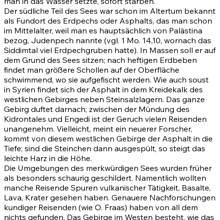
man in das Wasser setzte, sofort starben.
Der südliche Teil des Sees war schon im Altertum bekannt
als Fundort des Erdpechs oder Asphalts, das man schon
im Mittelalter, weil man es hauptsächlich von Palästina
bezog, Judenpech nannte (vgl.
1 Mo. 14,10
, wornach das
Siddimtal viel Erdpechgruben hatte). In Massen soll er auf
dem Grund des Sees sitzen; nach heftigen Erdbeben
findet man größere Schollen auf der Oberfläche
schwimmend, wo sie aufgefischt werden. Wie auch soust
in Syrien findet sich der Asphalt in dem Kreidekalk des
westlichen Gebirges neben Steinsalzlagern. Das ganze
Gebirg duftet darnach; zwischen der Mündung des
Kidrontales und Engedi ist der Geruch vielen Reisenden
unangenehm. Vielleicht, meint ein neuerer Forscher,
kommt von diesem westlichen Gebirge der Asphalt in die
Tiefe; sind die Steinchen dann ausgespült, so steigt das
leichte Harz in die Höhe.
Die Umgebungen des merkwürdigen Sees wurden früher
als besonders schaurig geschildert. Namentlich wollten
manche Reisende Spuren vulkanischer Tätigkeit, Basalte,
Lava, Krater gesehen haben. Genauere Nachforschungen
kundiger Reisenden (wie O. Fraas) haben von all dem
nichts gefunden. Das Gebirge im Westen besteht, wie das