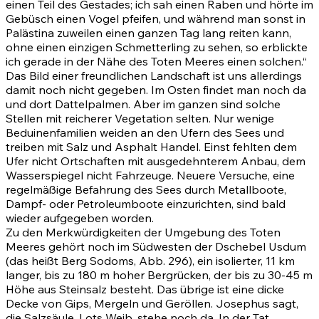
einen Teil des Gestades; ich sah einen Raben und hörte im
Gebüsch einen Vogel pfeifen, und während man sonst in
Palästina zuweilen einen ganzen Tag lang reiten kann,
ohne einen einzigen Schmetterling zu sehen, so erblickte
ich gerade in der Nähe des Toten Meeres einen solchen.“
Das Bild einer freundlichen Landschaft ist uns allerdings
damit noch nicht gegeben. Im Osten findet man noch da
und dort Dattelpalmen. Aber im ganzen sind solche
Stellen mit reicherer Vegetation selten. Nur wenige
Beduinenfamilien weiden an den Ufern des Sees und
treiben mit Salz und Asphalt Handel. Einst fehlten dem
Ufer nicht Ortschaften mit ausgedehnterem Anbau, dem
Wasserspiegel nicht Fahrzeuge. Neuere Versuche, eine
regelmäßige Befahrung des Sees durch Metallboote,
Dampf- oder Petroleumboote einzurichten, sind bald
wieder aufgegeben worden.
Zu den Merkwürdigkeiten der Umgebung des Toten
Meeres gehört noch im Südwesten der Dschebel Usdum
(das heißt Berg Sodoms, Abb. 296), ein isolierter, 11 km
langer, bis zu 180 m hoher Bergrücken, der bis zu 30-45 m
Höhe aus Steinsalz besteht. Das übrige ist eine dicke
Decke von Gips, Mergeln und Geröllen. Josephus sagt,
die Salzsäule, Lots Weib, stehe noch da. In der Tat