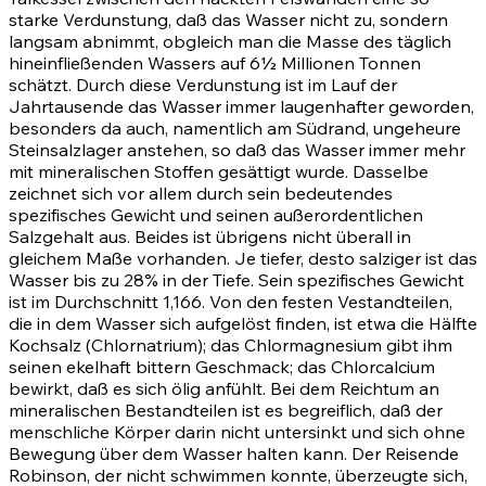
starke Verdunstung, daß das Wasser nicht zu, sondern
langsam abnimmt, obgleich man die Masse des täglich
hineinfließenden Wassers auf 6½ Millionen Tonnen
schätzt. Durch diese Verdunstung ist im Lauf der
Jahrtausende das Wasser immer laugenhafter geworden,
besonders da auch, namentlich am Südrand, ungeheure
Steinsalzlager anstehen, so daß das Wasser immer mehr
mit mineralischen Stoffen gesättigt wurde. Dasselbe
zeichnet sich vor allem durch sein bedeutendes
spezifisches Gewicht und seinen außerordentlichen
Salzgehalt aus. Beides ist übrigens nicht überall in
gleichem Maße vorhanden. Je tiefer, desto salziger ist das
Wasser bis zu 28% in der Tiefe. Sein spezifisches Gewicht
ist im Durchschnitt 1,166. Von den festen Vestandteilen,
die in dem Wasser sich aufgelöst finden, ist etwa die Hälfte
Kochsalz (Chlornatrium); das Chlormagnesium gibt ihm
seinen ekelhaft bittern Geschmack; das Chlorcalcium
bewirkt, daß es sich ölig anfühlt. Bei dem Reichtum an
mineralischen Bestandteilen ist es begreiflich, daß der
menschliche Körper darin nicht untersinkt und sich ohne
Bewegung über dem Wasser halten kann. Der Reisende
Robinson, der nicht schwimmen konnte, überzeugte sich,