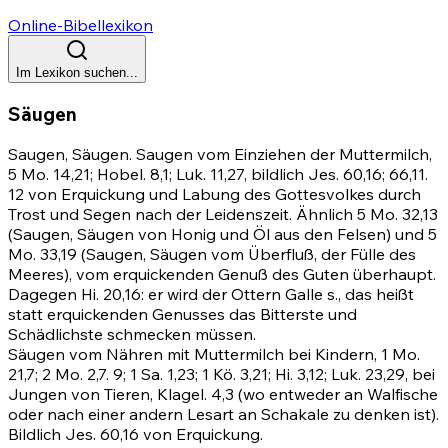
Online-Bibellexikon
Im Lexikon suchen...
Säugen
Saugen, Säugen. Saugen vom Einziehen der Muttermilch,
5 Mo. 14,21
; Hobel. 8,1; Luk. 11,27, bildlich
Jes. 60,16
;
66,11
.
12
von Erquickung und Labung des Gottesvolkes durch
Trost und Segen nach der Leidenszeit. Ähnlich
5 Mo. 32,13
(Saugen, Säugen von Honig und Öl aus den Felsen) und
5
Mo. 33,19
(Saugen, Säugen vom Überfluß, der Fülle des
Meeres), vom erquickenden Genuß des Guten überhaupt.
Dagegen
Hi. 20,16
: er wird der Ottern Galle s., das heißt
statt erquickenden Genusses das Bitterste und
Schädlichste schmecken müssen.
Säugen vom Nähren mit Muttermilch bei Kindern,
1 Mo.
21,7
;
2 Mo. 2,7
.
9
; 1 Sa. 1,23; 1 Kö. 3,21;
Hi. 3,12
; Luk. 23,29, bei
Jungen von Tieren, Klagel. 4,3 (wo entweder an Walfische
oder nach einer andern Lesart an Schakale zu denken ist).
Bildlich
Jes. 60,16
von Erquickung.