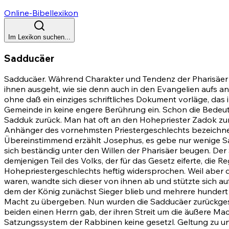
Online-Bibellexikon
Im Lexikon suchen...
Sadducäer
Sadducäer. Während Charakter und Tendenz der Pharisäer uns
ihnen ausgeht, wie sie denn auch in den Evangelien aufs an
ohne daß ein einziges schriftliches Dokument vorläge, das
Gemeinde in keine engere Berührung ein. Schon die Bedeutu
Sadduk zurück. Man hat oft an den Hohepriester Zadok zu
Anhänger des vornehmsten Priestergeschlechts bezeichnen.
Übereinstimmend erzählt Josephus, es gebe nur wenige Sa
sich beständig unter den Willen der Pharisäer beugen. De
demjenigen Teil des Volks, der für das Gesetz eiferte, di
Hohepriestergeschlechts heftig widersprochen. Weil aber 
waren, wandte sich dieser von ihnen ab und stützte sich a
dem der König zunächst Sieger blieb und mehrere hundert P
Macht zu übergeben. Nun wurden die Sadducäer zurückgese
beiden einen Herrn gab, der ihren Streit um die äußere Mac
Satzungssystem der Rabbinen keine gesetzl. Geltung zu und 