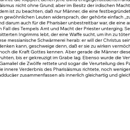
ismus nicht ohne Grund; aber im Besitz der irdischen Macht w
ßerdem ist zu beachten, daß nur Männer, die eine festbegrün
 gewöhnlichen Leuten widersprach, der gehörte einfach „zu 
und darum auch für die Pharisäer unbestreitbar war, die ein
 Fall des Tempels Amt und Macht der Priester unterging. Seh
rbitterten Ingrimms lebt, der eine Waffe sucht, um ihn zu töt
se messianische Schwärmerei herab: er will der Christus se
denken kann, geschweige denn, daß er sie zu wirken vermöchte
noch die Kraft Gottes kennen. Aber gerade die Männer dieser
ten, bis er gekreuzigt im Grabe lag. Ebenso wurde die Ve
Gamaliel die Zwölfe rettete und sogar die Verurteilung des 
die innere Verderbnis des Pharisäismus richtete, noch wenig
dducäer zusammenfassen als innerlich gleichartig und gleich