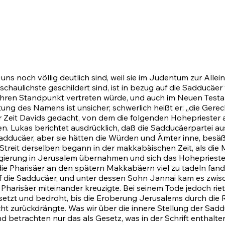
 noch völlig deutlich sind, weil sie im Judentum zur Allein
schaulichste geschildert sind, ist in bezug auf die Sadducä
 ihren Standpunkt vertreten würde, und auch im Neuen Testam
ng des Namens ist unsicher; schwerlich heißt er: „die Gere
r Zeit Davids gedacht, von dem die folgenden Hohepriester
 Lukas berichtet ausdrücklich, daß die Sadducäerpartei au
dducäer, aber sie hätten die Würden und Ämter inne, besäß
r Streit derselben begann in der makkabäischen Zeit, als d
e Regierung in Jerusalem übernahmen und sich das Hohepriest
die Pharisäer an den spätern Makkabäern viel zu tadeln fan
uf die Sadducäer, und unter dessen Sohn Jannai kam es zwisc
harisäer miteinander kreuzigte. Bei seinem Tode jedoch riet
tzt und bedroht, bis die Eroberung Jerusalems durch die 
ht zurückdrängte. Was wir über die innere Stellung der Sadd
betrachten nur das als Gesetz, was in der Schrift enthalten 