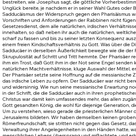
bestreiten, wie Josephus sagt, die göttliche Vorherbesti
Unglück bereite, je nachdem er in seiner Wahl Gutes oder Bö
Sadducäismus der Widerspruch gegen den Pharisäismus war
Vorschriften und Anforderungen der Rabbinen nicht fügen.
Gesetzesdienst, dem alle natürlichen, irdischen Verhältni
innehalten, so daß neben ihr auch die natürlichen, weltli
scharf zu fassen und bis zu seiner letzten Konsequenz aus
einem freien Kindschaftsverhältnis zu Gott. Was über die D
Sadducäer in derselben Äußerlichkeit bewegte wie die der Ph
Skrupulosität auf Schritt und Tritt hemmte. Der Pharisäer
ihm ein Trost, daß Gott ihm in der Not seine Engel senden 
natürlichen Machtverhältnisse, kluge Auswahl der Mittel, 
Der Pharisäer setzte seine Hoffnung auf die messianische Ze
das irdische Leben zu opfern. Der Sadducäer war nicht ber
und widersinnig. Wie nun seine messianische Erwartung noc
in der Schrift, die die Sadducäer auch in ihren prophetis
Christus war damit kein umfassendes mehr, das allen zugän
Gott gesandten König, die wohl für diejenige Generation, d
Um zu verstehen, wieso gerade die priesterlichen Männer d
Jerusalems bildeten. Wir haben demselben keinen groben 
Römerfreundschaft; sie stritten nicht gegen das Gesetz, das 
Verwaltung ihrer Angelegenheiten in den Händen hatte, war
menschlichen Lebens übersprang und mißachtete, und erka