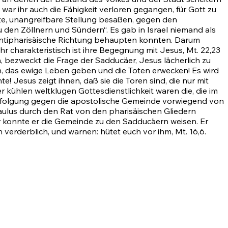
ar ihr auch die Fähigkeit verloren gegangen, für Gott zu
dete, unangreifbare Stellung besaßen, gegen den
den Zöllnern und Sündern“. Es gab in Israel niemand als
e antipharisäische Richtung behaupten konnten. Darum
r charakteristisch ist ihre Begegnung mit Jesus,
Mt. 22,23
en, bezweckt die Frage der Sadducäer, Jesus lächerlich zu
in, das ewige Leben geben und die Toten erwecken! Es wird
! Jesus zeigt ihnen, daß sie die Toren sind, die nur mit
 kühlen weltklugen Gottesdienstlichkeit waren die, die im
rfolgung gegen die apostolische Gemeinde vorwiegend von
Paulus durch den Rat von den pharisäischen Gliedern
er konnte er die Gemeinde zu den Sadducäern weisen. Er
 verderblich, und warnen: hütet euch vor ihm,
Mt. 16,6
.