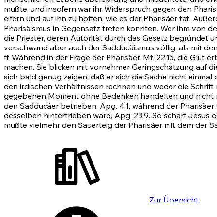
mußte, und insofern war ihr Widerspruch gegen den Pharisä
eifern und auf ihn zu hoffen, wie es der Pharisäer tat. Au
Pharisäismus in Gegensatz treten konnten. Wer ihm von den
die Priester, deren Autorität durch das Gesetz begründet 
verschwand aber auch der Sadducäismus völlig, als mit dem
ff.
Während in der Frage der Pharisäer,
Mt. 22,15
, die Glut e
machen. Sie blicken mit vornehmer Geringschätzung auf die
sich bald genug zeigen, daß er sich die Sache nicht einmal 
den irdischen Verhältnissen rechnen und weder die Schrift 
gegebenen Moment ohne Bedenken handelten und nicht ruh
den Sadducäer betrieben,
Apg. 4,1
, während der Pharisäer 
desselben hintertrieben ward,
Apg. 23,9
. So scharf Jesus 
mußte vielmehr den Sauerteig der Pharisäer mit dem der Sa
Zur Übersicht