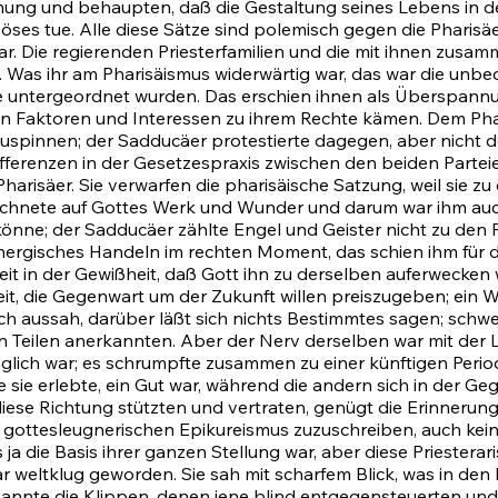
mmung und behaupten, daß die Gestaltung seines Lebens in d
ses tue. Alle diese Sätze sind polemisch gegen die Pharisäer
. Die regierenden Priesterfamilien und die mit ihnen zus
 Was ihr am Pharisäismus widerwärtig war, das war die unb
sse untergeordnet wurden. Das erschien ihnen als Überspannu
chen Faktoren und Interessen zu ihrem Rechte kämen. Dem Ph
zuspinnen; der Sadducäer protestierte dagegen, aber nicht d
ifferenzen in der Gesetzespraxis zwischen den beiden Parteie
arisäer. Sie verwarfen die pharisäische Satzung, weil sie zu 
 rechnete auf Gottes Werk und Wunder und darum war ihm auc
könne; der Sadducäer zählte Engel und Geister nicht zu den 
energisches Handeln im rechten Moment, das schien ihm für d
it in der Gewißheit, daß Gott ihn zu derselben auferwecken w
eit, die Gegenwart um der Zukunft willen preiszugeben; ein 
h aussah, darüber läßt sich nichts Bestimmtes sagen; schwerl
chen Teilen anerkannten. Aber der Nerv derselben war mit de
glich war; es schrumpfte zusammen zu einer künftigen Period
ie sie erlebte, ein Gut war, während die andern sich in der 
iese Richtung stützten und vertraten, genügt die Erinnerun
gottesleugnerischen Epikureismus zuzuschreiben, auch kei
ja die Basis ihrer ganzen Stellung war, aber diese Priesterar
 weltklug geworden. Sie sah mit scharfem Blick, was in den 
nnte die Klippen, denen jene blind entgegensteuerten und 