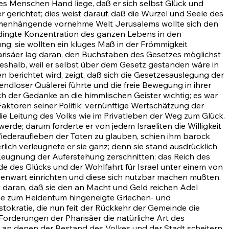
es Menschen Hand liege, daß er sich selbst Glück und
 gerichtet; dies weist darauf, daß die Wurzel und Seele des
ammenhängende vornehme Welt Jerusalems wollte sich den
edingte Konzentration des ganzen Lebens in den
ng; sie wollten ein kluges Maß in der Frömmigkeit
arisäer lag daran, den Buchstaben des Gesetzes möglichst
eshalb, weil er selbst über dem Gesetz gestanden wäre in
n berichtet wird, zeigt, daß sich die Gesetzesauslegung der
endloser Quälerei führte und die freie Bewegung in ihrer
h der Gedanke an die himmlischen Geister wichtig; es war
Faktoren seiner Politik: vernünftige Wertschätzung der
ie Leitung des Volks wie im Privatleben der Weg zum Glück.
erde; darum forderte er von jedem Israeliten die Willigkeit
Wiederaufleben der Toten zu glauben, schien ihm barock
ich verleugnete er sie ganz; denn sie stand ausdrücklich
r Leugnung der Auferstehung zerschnitten; das Reich des
e des Glücks und der Wohlfahrt für Israel unter einem von
Gegenwart einrichten und diese sich nutzbar machen mußten.
g daran, daß sie den an Macht und Geld reichen Adel
ne zum Heidentum hingeneigte Griechen- und
istokratie, die nun feit der Rückkehr der Gemeinde die
Forderungen der Pharisäer die natürliche Art des
an denen der Bestand des Volkes und der Stadt scheitern