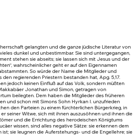
herrschaft gelangten und die ganze jüdische Literatur von
er vieles dunkel und unbestimmbar. Sie sind untergegangen,
ent stehen sie abseits; sie lassen sich mit Jesus und der
chten“, wahrscheinlicher geht er auf den Eigennamen
 abstammten. So würde der Name die Mitglieder und
s den regierenden Priestern bestanden hat,
Apg. 5,17
.
en jedoch keinen Einfluß auf das Volk, sondern müßten
ie Makkabäer Jonathan und Simon, getragen von
ertum beilegten. Dem haben die Mitglieder des früheren
den und schon mit Simons Sohn Hyrkan I. unzufrieden
hen den Parteien zu einem fürchterlichen Bürgerkrieg, in
 er seiner Witwe, sich mit ihnen auszusöhnen und ihnen die
Römer und die Errichtung des herodeischen Königtums
ucäer wissen, sind alles negative Sätze: sie erkennen dem
ist; sie leugnen die Auferstehungs- und die Engellehre; sie